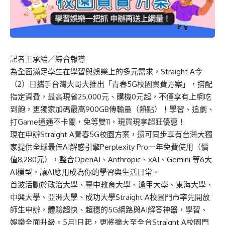
記者王承綸／綜合報導
為全面滿足學生在學習與娛樂上的多元需求，Straight A今
（2）日攜手台灣大哥大推出「青春5G校園資費方案」，搭配
指定資費，最高現省25,000元、購機0元起，不僅享有上網吃
到飽，更獨家加碼最高900GB傳輸量（熱點）！學習、追劇、
打Game通通不卡關，免等雙11，現買現享超狂優惠！
現在申辦Straight A青春5G校園方案，還可同步享有台灣大獨
家提供全球最佳AI解惑引擎Perplexity Pro一年免費使用（價
值8,280元），整合OpenAI、Anthropic、xAI、Gemini 等6大
AI模型，讓AI應用成為你的學習與生活日常。
首波活動於政治大學、臺中教育大學、逢甲大學、東海大學、
中興大學、亞洲大學、成功大學Straight A校園門市率先開放
師生申辦，體驗超快、超穩的5G網路與AI解答神器，學習、
娛樂全面升級。5月1日起，更將擴大至全台Straight A校園門