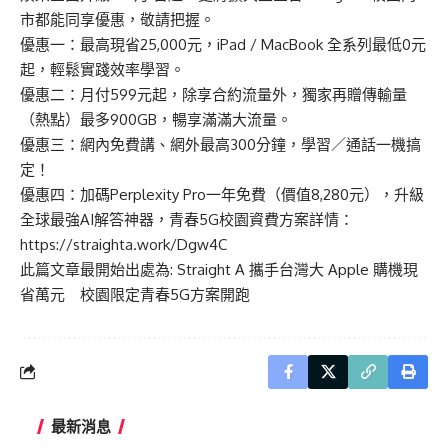
市都能同享優惠，敬請把握。
優惠一：最高現省25,000元，iPad / MacBook 全系列最低0元
起，輕鬆實踐效率學習。
優惠二：月付599元起，除享合約流量外，獨家再贈傳輸量
（熱點）最多900GB，暢享滿滿大流量。
優惠三：網內免費講、網外最高300分鐘，學習／通話一機搞
定！
優惠四：加碼Perplexity Pro一年免費（價值8,280元），升級
全球最強AI解答神器，青春5G校園資費方案詳情：
https://straighta.work/Dgw4C
此篇文章最開始出處為:
Straight A 攜手台灣大 Apple 購機現
省萬元 校園限定青春5G方案開跑
最新消息