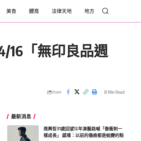
美食
體育
法律天地
地方
3-4/16「無印良品週
8 Min Read
Share
最新消息
周興哲31歲回望12年演藝路喊「像衝刺一
樣成長」 感嘆：以前的傷痕都是蛻變的殼