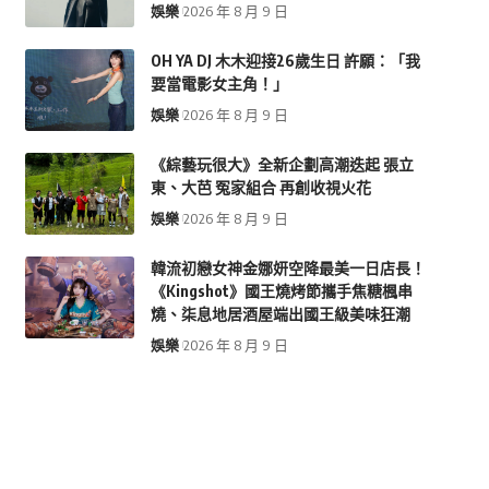
娛樂
2026 年 8 月 9 日
OH YA DJ 木木迎接26歲生日 許願：「我
要當電影女主角！」
娛樂
2026 年 8 月 9 日
《綜藝玩很大》全新企劃高潮迭起 張立
東、大芭 冤家組合 再創收視火花
娛樂
2026 年 8 月 9 日
韓流初戀女神金娜妍空降最美一日店長！
《Kingshot》國王燒烤節攜手焦糖楓串
燒、柒息地居酒屋端出國王級美味狂潮
娛樂
2026 年 8 月 9 日