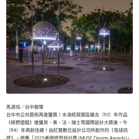
馬源培／台中報導
台中市公共藝術再度獲獎！水湳經貿園區繼去（113）年作品
《綠野遊蹤》連獲英、美、法、瑞士等國際設計大獎後，今
（114）年再創佳績！由紅聲數位設計公司所創作的《島球訊
號》，榮獲「2025美國繆思設計獎 (MUSE Design Awards)」