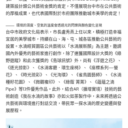
建築設計類公共藝術金獎的肯定，不僅展現台中市在公共藝術
的厚植成果，也代表國際對於市府團隊推動城市美學的肯定！
環境的濕度、空氣的溫度會透過光的閃爍與顏色變化呈現
台中市政府文化局表示，市長盧秀燕上任以來，積極打造幸福
宜居的美學城市，持續在山、海、屯、城各區推動公共藝術的
設置。水湳經貿園區公共藝術以「水湳展新顏」為主題，邀請
國內外優秀的藝術家進行創作，除了連獲國際設計大獎的《綠
野遊蹤》和此次獲獎的《島球訊號》外，尚有《浮遊之花》、
《逐光掠影》、《水湳客廳．環生座椅》、《座標系列—螢
花》、《時光琉彩》、《光洵環》、《雀鳥園藝師》、《水湳
種籽花園》、《微觀複印》、《綠蔭˙菁菁》、《蕴蘊之湳
Pipe》等13件優秀作品。此外，結合AR（擴增實境）技術的藝
術創造《我在水湳的故事》亦如火如荼製作中，未來將透過公
共藝術與環境進行對話交流，帶民眾一探水湳的歷史變遷與發
展歷程。