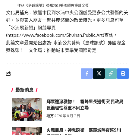
作品《島球訊號》榮獲2025美國繆思設計金獎
文化局補充，歡迎市民到水湳中央公園感受更多公共藝術的美
好，並與家人朋友一起共度悠閒的散策時光。更多訊息可至
「水湳展新顏」粉絲專頁
(
https://www.facebook.com/Shuinan.Public.Art
)查詢。
此篇文章最開始出處為:
水湳公共藝術《島球訊號》獲國際金
獎殊榮！ 文化局：推動城市美學受國際肯定
最新消息
拜票遭潑穢物！ 霧峰里長遇衝突 民政局
長籲理性尊重不同立場
地方
2026 年 8 月 7 日
火舞鳳凰、神鬼踩街 嘉義城隍夜巡9/11