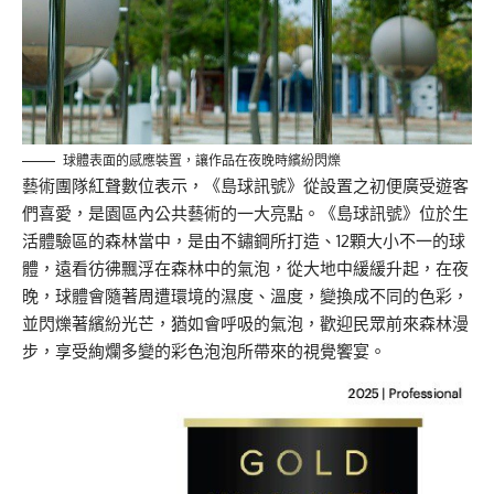
球體表面的感應裝置，讓作品在夜晚時繽紛閃爍
藝術團隊紅聲數位表示，《島球訊號》從設置之初便廣受遊客
們喜愛，是園區內公共藝術的一大亮點。《島球訊號》位於生
活體驗區的森林當中，是由不鏽鋼所打造、12顆大小不一的球
體，遠看彷彿飄浮在森林中的氣泡，從大地中緩緩升起，在夜
晚，球體會隨著周遭環境的濕度、溫度，變換成不同的色彩，
並閃爍著繽紛光芒，猶如會呼吸的氣泡，歡迎民眾前來森林漫
步，享受絢爛多變的彩色泡泡所帶來的視覺饗宴。