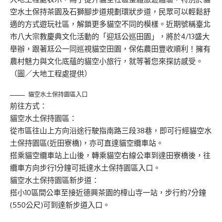
空水土保持茶園及石獅腳步道規劃環狀步道，民眾可以輕鬆舒
適的方式遊玩社區，解鎖更多貓空不同的模樣。近期號稱臺北
市八大宗教慶典文化活動的「迎尪公巡田園」，將於4/13盛大
舉辦，跟著尪公一同巡視貓空田園，保佑農田豐收順利！擁有
農村魅力與文化底蘊的貓空小旅行，就等著您來探訪感受。
（圖／大地工程處提供）
貓空水土保持園區入口
前往方式：
貓空水土保持園區：
從市區往山上方向沿途行駛指南路三段38巷，即可行經貓空水
土保持園區(近田寮橋)，亦可直達貓空纜車站。
搭乘貓空纜車站上山後，轉乘貓空右線公車到達田寮橋後，往
纜車方向步行1分鐘可抵達水土保持園區入口。
貓空水土保持園區新步道：
搭小10區間公車至接近德興茶園的樟山寺一站，步行約7分鐘
(550公尺)可到達新步道入口。