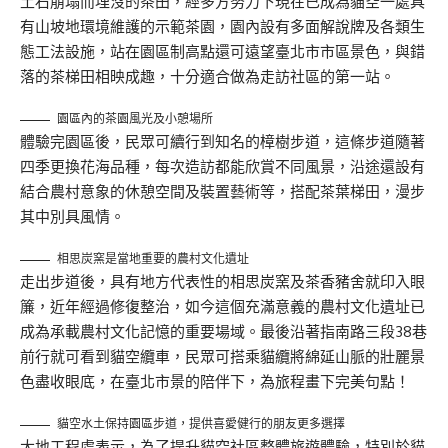
土石崩塌而埋沒的茶田，經多方努力下現在已成為貓空一處具
有山坡地環境維護的示範茶園，園內設有多面解說牌及各類生
態工法設施，站在園區制高點還可遠望臺北市市區景色，與錯
落的茶梯田相映成趣，十分適合做為走訪社區的第一站。
園區內的茶園風光及小憩場所
體驗完園區後，民眾可續行到知名的樟樹步道，這條步道隨著
四季更換花海品種，每次造訪都能欣賞不同風景，沿途還設有
結合農村意象的休憩空間及裝置藝術等，搭配茶葉梯田，漫步
其中別具風情。
相思炭窯是當地重要的農村文化遺址
走出步道後，具有地方代表性的相思炭窯及茶香豬舍就印入眼
簾，近年經過修復整治，如今這個充滿意義的農村文化遺址已
成為承載農村文化記憶的重要場域。最後沿著指南路三段38巷
前行就可看到貓空纜車，民眾可搭乘貓纜將綿延山脈的壯麗景
色盡收眼底，在臺北市景的陪伴下，為旅程畫下完美句點！
貓空水土保持園區步道，提供喜愛健行的朋友更多選擇
大地工程處表示，為了提升貓空社區整體旅遊體驗，特別於貓