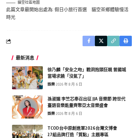
貓空社區地圖
此篇文章最開始出處為:
假日小旅行首選 貓空茶鄉體驗慢活
時光
最新消息
徐乃麟「安全之吻」戳洞抱頭狂親 曾國城
當場求饒「沒氣了」
娛樂
2026 年 8 月 6 日
孫淑媚 李竺芯奉召出征 JJA 音樂節 跨世代
臺語音樂能量齊聚亞太音樂盛會
娛樂
2026 年 8 月 6 日
TCOD台中原創進軍2026台灣文博會
27組品牌打造「質點」主題專區