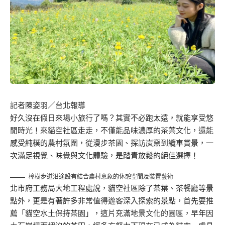
記者陳姿羽／台北報導
好久沒在假日來場小旅行了嗎？其實不必跑太遠，就能享受悠
閒時光！來貓空社區走走，不僅能品味濃厚的茶葉文化，還能
感受純樸的農村氛圍，從漫步茶園、探訪炭窯到纜車賞景，一
次滿足視覺、味覺與文化體驗，是踏青放鬆的絕佳選擇！
樟樹步道沿途設有結合農村意象的休憩空間及裝置藝術
北市府工務局大地工程處說，貓空社區除了茶葉、茶餐廳等景
點外，更是有著許多非常值得遊客深入探索的景點，首先要推
薦「貓空水土保持茶園」，這片充滿地景文化的園區，早年因