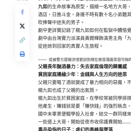
九如
的生命故事為原型，描繪一名地方大哥
酒店，日進斗金，身邊不時有數十名小弟聽
吹捧聲中迷失的男子。
劇中更詳實記錄了楊九如如何在監獄中體悟
劇中由台灣實力派演員黃鐙輝飾演男主角「
從迷途到回家的真實人生旅程。
從被警方提報流氓管訓到現在慈容滿面笑容可掬的
父親長年酗酒暴力：失去家庭倫理的歸屬感
貧困家庭邊緣少年：金錢與人生方向的迷思
父親只要喝了酒就變成了暴力相向的惡魔，
楊九如也成了父親的出氣筒。
楊九如出生於貧困家庭，在學校常被同學排
他產生，賺錢就是要「賺快錢」的強烈執念
國中未畢業便輟學投入社會，結交一群同樣
一些道上大哥，開始從夜市收保護費開始……
毒品染指的日子：虛幻的高峰與墜落