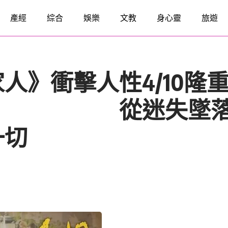
產經
綜合
娛樂
文教
身心靈
旅遊
人》衝擊人性4/10隆
失墜落到浴火
一切