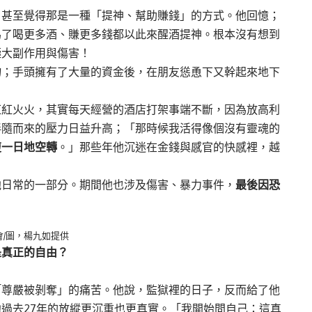
，甚至覺得那是一種「提神、幫助賺錢」的方式。他回憶；
為了喝更多酒、賺更多錢都以此來醒酒提神。根本沒有想到
極大副作用與傷害！
物；手頭擁有了大量的資金後，在朋友慫恿下又幹起來地下
紅紅火火，其實每天經營的酒店打架事端不斷，因為放高利
伴隨而來的壓力日益升高；「那時候我活得像個沒有靈魂的
復一日地空轉
。」那些年他沉迷在金錢與感官的快感裡，越
他日常的一部分。期間他也涉及傷害、暴力事件，
最後因恐
/圖，楊九如提供
是真正的自由？
「尊嚴被剝奪」的痛苦。他說，監獄裡的日子，反而給了他
過去27年的放縱更沉重也更真實。「我開始問自己：這真