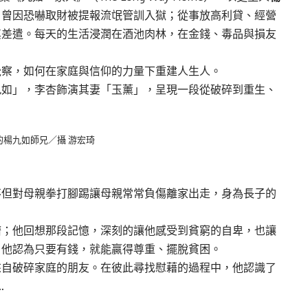
，曾因恐嚇取財被提報流氓管訓入獄；從事放高利貸、經營
其差遣。每天的生活浸潤在酒池肉林，在金錢、毒品與損友
覺察，如何在家庭與信仰的力量下重建人生人。
九如」，李杏飾演其妻「玉薰」，呈現一段從破碎到重生、
楊九如師兄／攝 游宏琦
不但對母親拳打腳踢讓母親常常負傷離家出走，身為長子的
擠；他回想那段記憶，深刻的讓他感受到貧窮的自卑，也讓
，他認為只要有錢，就能贏得尊重、擺脫貧困。
來自破碎家庭的朋友。在彼此尋找慰藉的過程中，他認識了
…