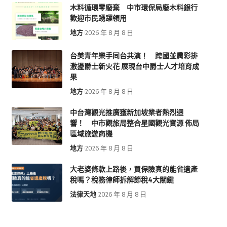
木料循環零廢棄 中市環保局廢木料銀行
歡迎市民踴躍領用
地方
2026 年 8 月 8 日
台美青年樂手同台共演！ 跨國並肩彩排
激盪爵士新火花 展現台中爵士人才培育成
果
地方
2026 年 8 月 8 日
中台灣觀光推廣獲新加坡業者熱烈迴
響！ 中市觀旅局整合星國觀光資源 佈局
區域旅遊商機
地方
2026 年 8 月 8 日
大老婆條款上路後，買保險真的能省遺產
稅嗎？稅務律師拆解節稅4大關鍵
法律天地
2026 年 8 月 8 日