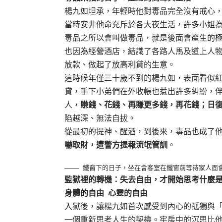
楊九如坦承，年輕時他對毒品完全沒有戒心
當時安非他命充斥於各大夜生活，許多小姐
毒品之所以會叫做毒品，就是後面會產生的
也因為經營酒店，結識了各路人馬及道上人
放款、做起了放高利貸的生意。
這時候年僅三十歲不到的楊九如，表面看似
貸，手下小弟們在外收帳也惹出許多糾紛，
人，
賺錢、花錢、再賺更多錢，再花錢；日
陷越深、無法自拔。
從最初的提神、醒酒，到後來，毒品也成了
嚇取財，遭警方提報流氓管訓
。
鐵窗下的日子，坐在會客室在鐵窗前等待家人面會
監獄裡的轉機：失去自由，才開始思考什麼
身體的自由
心靈的自由
入獄後，讓楊九如首次感受到內心的孤獨與
一個重新思考人生的契機。牢房中的沉思比他