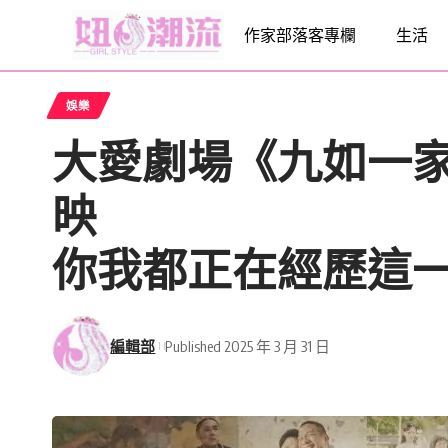
作家部落客專欄
生活
娛樂
大愛劇場《九如一家
映 從迷
你我都正在經歷這
編輯部
Published 2025 年 3 月 31 日