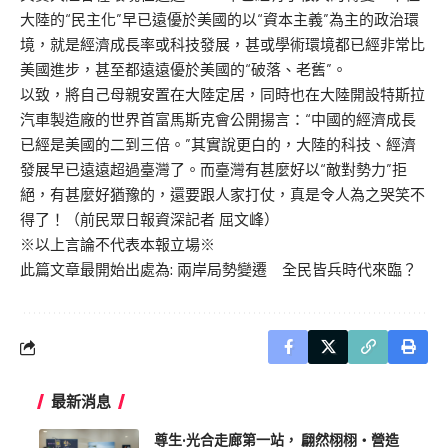
大陸的“民主化”早已遠優於美國的以“資本主義”為主的政治環
境，就是經濟成長率或科技發展，甚或學術環境都已經非常比
美國進步，甚至都遠遠優於美國的“破落、老舊”。
以致，將自己母親安置在大陸定居，同時也在大陸開設特斯拉
汽車製造廠的世界首富馬斯克會公開揚言：“中國的經濟成長
已經是美國的二到三倍。”其實說更白的，大陸的科技、經濟
發展早已遠遠超過臺灣了。而臺灣有甚麼好以“敵對勢力”拒
絕，有甚麼好猶豫的，還要跟人家打仗，真是令人為之哭笑不
得了！（前民眾日報資深記者 屈文峰）
※以上言論不代表本報立場※
此篇文章最開始出處為:
兩岸局勢變遷 全民皆兵時代來臨？
最新消息
尊生·光合走廊第一站， 翩然栩栩・營造