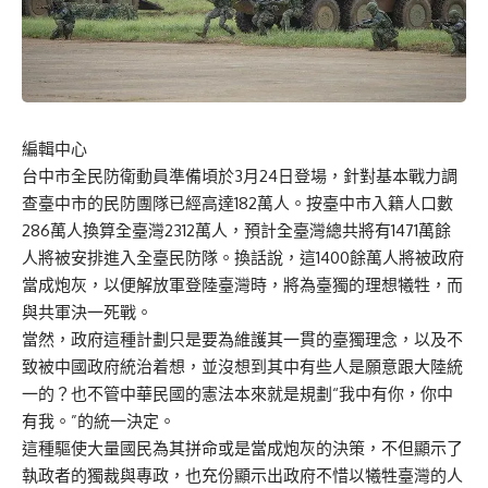
編輯中心
台中市全民防衛動員準備頃於3月24日登場，針對基本戰力調
查臺中市的民防團隊已經高達182萬人。按臺中市入籍人口數
286萬人換算全臺灣2312萬人，預計全臺灣總共將有1471萬餘
人將被安排進入全臺民防隊。換話說，這1400餘萬人將被政府
當成炮灰，以便解放軍登陸臺灣時，將為臺獨的理想犧牲，而
與共軍決一死戰。
當然，政府這種計劃只是要為維護其一貫的臺獨理念，以及不
致被中國政府統治着想，並沒想到其中有些人是願意跟大陸統
一的？也不管中華民國的憲法本來就是規劃“我中有你，你中
有我。”的統一決定。
這種驅使大量國民為其拼命或是當成炮灰的決策，不但顯示了
執政者的獨裁與專政，也充份顯示出政府不惜以犧牲臺灣的人