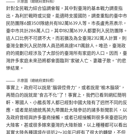
示意圖（總統府資料照）
針對全民戰力綜合協調會報，其中對臺灣的基本戰力調查指
出，為利於戰時或災變，能適時支援國防，調查重點的臺中市
民防團隊6類3501隊總共有182萬1639人等。市長盧秀燕表示，
臺中市共計286萬人口，其中182萬1639人都要列入民防團隊。
這人口比例不可謂不大，而若擴及為全臺灣2312萬人計算，則
臺灣全數列入民防隊人員恐將高達1471萬餘人。唯恐，臺灣政
府的規劃已經涉及了大部份的臺灣所有家庭的人口。因而，臺
灣許多家庭未來恐將都會面臨到“家破人亡、妻離子散。”的悲
慘結果。
示意圖（總統府資料照）
事實上，政府可以說是“腦袋倥骨力”，或者說是“榆木腦袋”，
再簡白的說就是“食古不化”了！事實上，我們已看到網紅簡明
軒、寒國人、小艦長等人都已經對中國大陸有了迥然不同的反
應，或者是前總統馬英九帶團赴大陸參訪的諸多新聞影片，以
及政府曾經與許多臺商接觸，或者已經接觸到很多來臺遊玩的
大陸客，甚或很多嫁來臺灣的大陸新娘，以上種種都可以看出
其實大陸各種環境在這近2～30年已經有了很大的轉變，不但