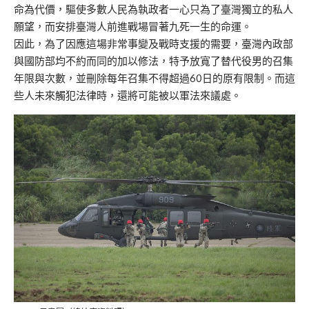
命為代價，驅使多數人民為執政者一心只為了臺灣獨立的私人
願望，而安排臺灣人前進戰場冒著九死一生的命運。
因此，為了因應這場非常事變及戰時支援的需要，臺灣內政部
與國防部均不約而同的加以修法，特予放寬了替代役男的召集
年限與次數，並刪除每年召集不得超過60日的原有限制。而這
些人未來觸犯法律時，還將可能被以軍法來議處。