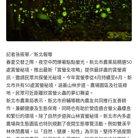
記者孫筱華／新北報導
春夏交替之際，夜空中閃爍著點點螢光，新北市農業局精選50
處賞螢秘境，推出最新「賞螢全攻略」提供最詳盡的賞螢資
訊，邀請民眾共探螢光秘境。今年賞螢季從4月持續至6月，新
北市共有50處賞螢秘境，涵蓋山林步道、農場園區及社區綠
地，民眾可近距離欣賞螢火蟲的夢幻舞姿。
新北市農業局表示，新北市府輔導轄內農友共同推行友善耕
作，兼顧健康及生態保育，同時也有助於營造適合螢火蟲棲息
和繁衍的環境。除了自然步道與山林賞螢秘境，新北市內多處
農場與生態園區也特別規劃了夜間生態導覽活動。例如雙溪平
林休閒農場，以「自然、健康、知性」為宗旨，堅持不過度開