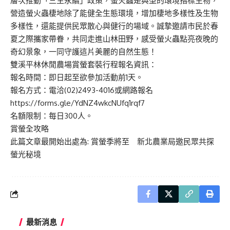
層次推動「三生永續」政策，螢火蟲是典型的環境指標生物，
營造螢火蟲棲地除了能健全生態環境，增加棲地多樣性及生物
多樣性，還能提供民眾散心與健行的場域。誠摯邀請市民於春
夏之際攜家帶眷，共同走進山林田野，感受螢火蟲點亮夜晚的
奇幻景象，一同守護這片美麗的自然生態！
雙溪平林休閒農場賞螢套裝行程報名資訊：
報名時間：即日起至欲參加活動前1天。
報名方式：電洽(02)2493-4016或網路報名
https://forms.gle/YdNZ4wkcNUfq1rqf7
名額限制：每日300人。
賞螢全攻略
此篇文章最開始出處為:
賞螢季將至 新北農業局邀民眾共探
螢光秘境
最新消息