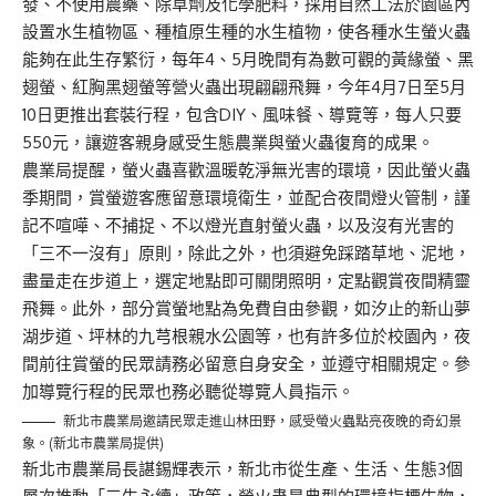
發、不使用農藥、除草劑及化學肥料，採用自然工法於園區內
設置水生植物區、種植原生種的水生植物，使各種水生螢火蟲
能夠在此生存繁衍，每年4、5月晚間有為數可觀的黃緣螢、黑
翅螢、紅胸黑翅螢等營火蟲出現翩翩飛舞，今年4月7日至5月
10日更推出套裝行程，包含DIY、風味餐、導覽等，每人只要
550元，讓遊客親身感受生態農業與螢火蟲復育的成果。
農業局提醒，螢火蟲喜歡溫暖乾淨無光害的環境，因此螢火蟲
季期間，賞螢遊客應留意環境衛生，並配合夜間燈火管制，謹
記不喧嘩、不捕捉、不以燈光直射螢火蟲，以及沒有光害的
「三不一沒有」原則，除此之外，也須避免踩踏草地、泥地，
盡量走在步道上，選定地點即可關閉照明，定點觀賞夜間精靈
飛舞。此外，部分賞螢地點為免費自由參觀，如汐止的新山夢
湖步道、坪林的九芎根親水公園等，也有許多位於校園內，夜
間前往賞螢的民眾請務必留意自身安全，並遵守相關規定。參
加導覽行程的民眾也務必聽從導覽人員指示。
新北市農業局邀請民眾走進山林田野，感受螢火蟲點亮夜晚的奇幻景
象。(新北市農業局提供)
新北市農業局長諶錫輝表示，新北市從生產、生活、生態3個