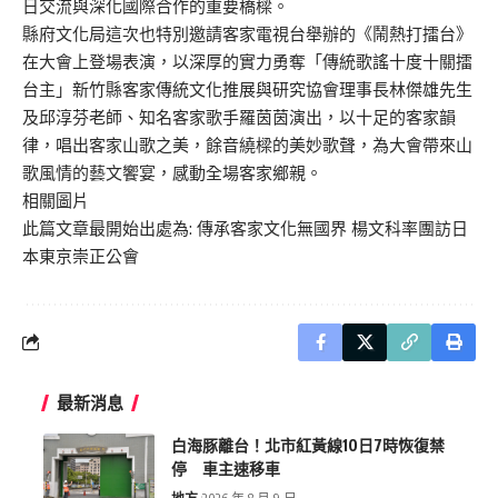
日交流與深化國際合作的重要橋樑。
縣府文化局這次也特別邀請客家電視台舉辦的《鬧熱打擂台》
在大會上登場表演，以深厚的實力勇奪「傳統歌謠十度十關擂
台主」新竹縣客家傳統文化推展與研究協會理事長林傑雄先生
及邱淳芬老師、知名客家歌手羅茵茵演出，以十足的客家韻
律，唱出客家山歌之美，餘音繞樑的美妙歌聲，為大會帶來山
歌風情的藝文饗宴，感動全場客家鄉親。
相關圖片
此篇文章最開始出處為:
傳承客家文化無國界 楊文科率團訪日
本東京崇正公會
最新消息
白海豚離台！北市紅黃線10日7時恢復禁
停 車主速移車