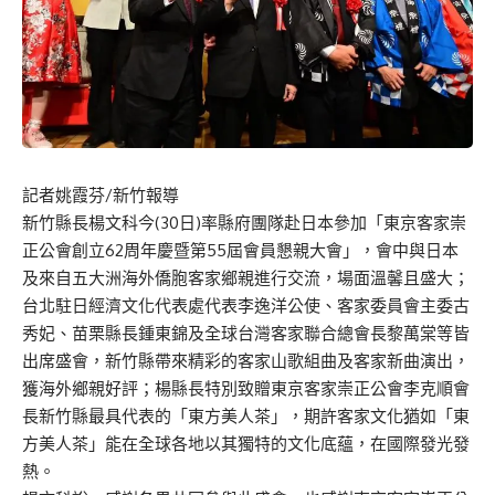
記者姚霞芬/新竹報導
新竹縣長楊文科今(30日)率縣府團隊赴日本參加「東京客家崇
正公會創立62周年慶暨第55屆會員懇親大會」，會中與日本
及來自五大洲海外僑胞客家鄉親進行交流，場面溫馨且盛大；
台北駐日經濟文化代表處代表李逸洋公使、客家委員會主委古
秀妃、苗栗縣長鍾東錦及全球台灣客家聯合總會長黎萬棠等皆
出席盛會，新竹縣帶來精彩的客家山歌組曲及客家新曲演出，
獲海外鄉親好評；楊縣長特別致贈東京客家崇正公會李克順會
長新竹縣最具代表的「東方美人茶」，期許客家文化猶如「東
方美人茶」能在全球各地以其獨特的文化底蘊，在國際發光發
熱。