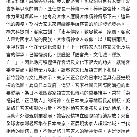
楊文科說，感謝各界共同參與此盛會，也感謝東京客家崇正公
會多年以來的努力，歷任會長一棒傳一棒，棒棒都強棒，將客
家力量凝聚起來，他身為客家人應將客家精神傳承下去，這是
他的義務，期盼大家未來持續攜手讓客家的前途發光發亮。
楊文科提到，客家古訓：「忠孝傳家，教忠教孝」家風，客家
人是對國家忠誠的民族，客家精神令人敬仰。以「晴耕雨讀」
重視教育，但在全球化浪潮下，下一代客家人對客家文化及語
言的傳承，已慢慢淡化，應謹記「語言失、文化滅、種族
亡！」，因此縣府積極保存客語及文化下很大的功夫，感謝客
委會帶頭，縣府全力以赴，讓客家文化及語言向下札根。
新竹縣政府文化局表示，東京崇正公會為日本地區具有歷史規
模的僑團，肩負日本政府、僑界、客家社團與國際間溝通的重
要橋梁，為日本地區客家語言文化傳承的重要推手，秉持「崇
禮尚義、正己助人」的精神，在日本東京等地區長期耕耘，凝
聚旅日客家鄉親的力量，不僅推動客家事務及文化的傳承，也
協助海外鄉親創業發展，讓客家精神在國際間持續綻放；來自
全球客家鄉親聚集在日本東京，正展現客家人超越地域、世代
相傳的團結力量，不僅是旅日客家人的精神堡壘，更是促進台