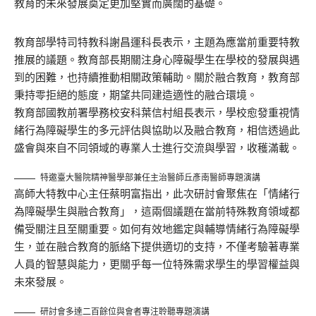
教育的未來發展奠定更加堅實而廣闊的基礎。
教育部學特司特教科謝昌運科長表示，主題為應當前重要特教
推展的議題。教育部長期關注身心障礙學生在學校的發展與遇
到的困難，也持續推動相關政策輔助。關於融合教育，教育部
秉持零拒絕的態度，期望共同建造適性的融合環境。
教育部國教前署學務校安科葉信村組長表示，學校愈發重視情
緒行為障礙學生的多元評估與協助以及融合教育，相信透過此
盛會與來自不同領域的專業人士進行交流與學習，收穫滿載。
特邀臺大醫院精神醫學部兼任主治醫師丘彥南醫師專題演講
高師大特教中心主任蔡明富指出，此次研討會聚焦在「情緒行
為障礙學生與融合教育」，這兩個議題在當前特殊教育領域都
備受關注且至關重要。如何有效地鑑定與輔導情緒行為障礙學
生，並在融合教育的脈絡下提供適切的支持，不僅考驗著專業
人員的智慧與能力，更關乎每一位特殊需求學生的學習權益與
未來發展。
研討會多達二百餘位與會者專注聆聽專題演講