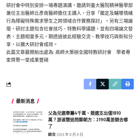
研討會中特別安排一場專題演講，邀請到臺大醫院精神醫學部
兼任主治醫師丘彥南醫師擔任主講人，分享「鑑定及輔導情緒
行為障礙特殊需求學生之跨領域合作實務探討」。另有三場論
壇，研討主題包含社會技巧、特教科學議題，並有四場論文發
表，主題相當多元，期透過彼此經驗交流、教學技巧與新知分
享，以擴大研討會成效。
此篇文章最開始出處為:
高師大策辦全國特教研討會 學者專
家齊聚一堂成果豐碩
最新消息
父為兒選舉籌4千萬、競選支出僅1810
萬？游淑慧追問鄭朝方：2190萬差額去哪
了
綜合
2026 年 8 月 8 日