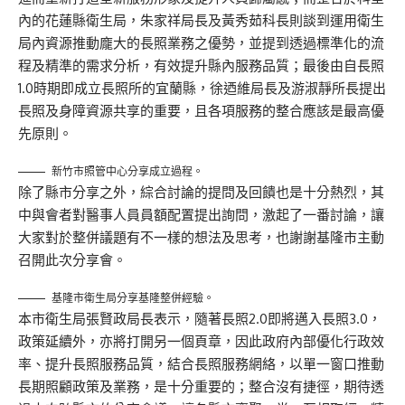
內的花蓮縣衛生局，朱家祥局長及黃秀茹科長則談到運用衛生
局內資源推動龐大的長照業務之優勢，並提到透過標準化的流
程及精準的需求分析，有效提升縣內服務品質；最後由自長照
1.0時期即成立長照所的宜蘭縣，徐迺維局長及游淑靜所長提出
長照及身障資源共享的重要，且各項服務的整合應該是最高優
先原則。
新竹市照管中心分享成立過程。
除了縣市分享之外，綜合討論的提問及回饋也是十分熱烈，其
中與會者對醫事人員員額配置提出詢問，激起了一番討論，讓
大家對於整併議題有不一樣的想法及思考，也謝謝基隆市主動
召開此次分享會。
基隆市衛生局分享基隆整併經驗。
本市衛生局張賢政局長表示，隨著長照2.0即將邁入長照3.0，
政策延續外，亦將打開另一個頁章，因此政府內部優化行政效
率、提升長照服務品質，結合長照服務網絡，以單一窗口推動
長期照顧政策及業務，是十分重要的；整合沒有捷徑，期待透