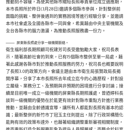
推動刻不容緩，為使其他縣市縮短長照專責單位成立適應期，
本市長照所於昨日(3月28日)邀請多個縣市參與，針對整併前
面臨的挑戰、整併後遇到的實務困境等進行經驗分享，並邀請
本市社會處及全國各縣市一同與會，希冀藉由中央主管機關及
全台各縣市的腦力激盪，為推動長照服務盡一份力。
屏東縣長照處分享一級機關脈絡。
衛生福利部長期照顧司祝建芳司長受邀勉勵大家，祝司長表
示，隨著高齡社會的到來，已有15個縣市整併至單一局處，藉
著此感謝各縣市對於推動長照服務的努力，祝司長也概要說明
了長照3.0的政策方向。會議主題由本市衛生局張賢政局長揭
開序幕，分享了本市長照所去年成立迄今的心路歷程，針對設
立層級、業務分工、及預期與非預期的困境進行分享討論；接
續是目前唯一成立一級機關的屏東縣長期照護處，曾迺婷科長
談到一級機關的優勢在於能更有效針對縣市重點方針進行業務
推動，並藉由全齡通識宣導，讓所有人都能對長照有基本的認
識；最新整併的新竹市丁冠玉主任則提出，除了行政架構簡化
能夠有效的政策布達外，也藉著組織調整重新審視相關制度，
進而重新打造全新服務形象及提升人員歸屬感；而整合於科室