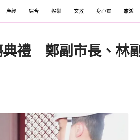
產經
綜合
娛樂
文教
身心靈
旅遊
殤典禮 鄭副市長、林