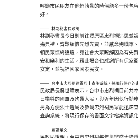
呼籲市民朋友在他們執勤的時候能多一份包
好。
林副秘書長致詞
林副秘書長今日則前往豐原區忠烈祠追思並
殤典禮，齊聚緬懷先烈先賢，並感念殉職軍
領民眾慎終追遠，讓社會大眾瞭解因為有先
安和樂利的生活，藉此場合也感謝所有保家
安定，並祝福國家國泰民安。
台中市忠烈祠建置烈士查詢系統，將現行保存的
民政局長吳世瑋表示，台中市忠烈祠目前共奉祀5
日犧牲的國軍及殉難人民，與近年因執行勤
另為方便烈士遺屬及參觀忠烈祠民眾能迅速
查詢系統，將現行保存的書面文字檔案資訊
宣讀祭文
民政局說明，台中市忠烈祠每年舉辦盛大隆