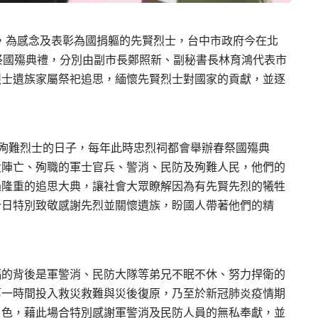
念日，為感念及表彰為國捐軀的先賢烈士，台中市政府今在北
春祭國殤典禮，分別由副市長鄭照新、副秘書長林育鴻代表市
烈士遺族家屬祭祀追思，緬懷先賢烈士對國家的貢獻，並逐
。
役殉難烈士的日子，每年此時忠烈祠都會舉辦春祭國殤典
役陣亡、殉職的軍士官兵、警消、民防及殉難人民，他們的
過隆重的追思大典，讓社會大眾瞭解因為有先賢先烈的犧牲
今日特別致敬感謝先烈並關懷遺族，盼國人帶著他們的精
福的背後是軍警消、民防大隊等弟兄不眠不休、努力捍衛的
第一時間投入救災救難與災後復原，乃至於新冠肺炎疫情期
角色，藉此場合特別感謝軍警消及民防人員的無私奉獻，並