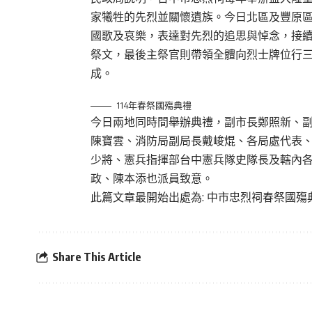
家犧牲的先烈並關懷遺族。今日北區及豐原
國歌及哀樂，表達對先烈的追思與悼念，接
祭文，最後主祭官則帶領全體向烈士牌位行
成。
114年春祭國殤典禮
今日兩地同時間舉辦典禮，副市長鄭照新、
陳寶雲、消防局副局長戴峻焜、各局處代表
少將、憲兵指揮部台中憲兵隊史隊長及轄內
政、陳本添也派員致意。
此篇文章最開始出處為:
中市忠烈祠春祭國殤
Share This Article