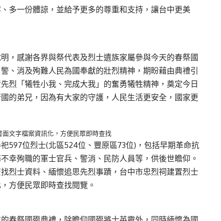
容、多一份體諒，並給予更多的尊重和支持，讓台中更美
說明，感謝各界與祭代表及烈士遺族家屬參與今天的春祭國
、警、消及殉難人民為國奉獻的壯烈精神，期盼藉由典禮引
賢先烈「犧牲小我、完成大我」的奮勇犧牲精神，奠定今日
衛國的弟兄，因為有大家的守護，人民生活更安全，國家更
書面文字檔案資訊化，方便民眾即時查找
97位烈士(北區524位、豐原區73位)，包括早期革命抗
務不幸殉職的軍士官兵、警消、民防人員等，供後世瞻仰。
查找烈士資料、緬懷追思先烈事蹟，台中市忠烈祠建置烈士
化，方便民眾即時查找閱覽。
重的春祭國殤典禮，除瞻仰國殤將士英靈外，同時緬懷為國