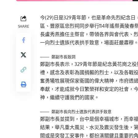
今(29)日是329青年節，也是革命先烈紀
區、豐原區忠烈祠同步舉行114年遙祭黃陵
SHARE
長盧秀燕擔任主祭官，帶領各界與會代表、
一向烈士遺族代表拱手致意，場面莊嚴肅穆
鄭副市長致詞
鄭副市長表示，329青年節是紀念黃花崗之
禮，感念及表彰為國捐軀的烈士，以及各戰
奮勇犧牲展現保家衛國的偉大精神，市府透
奉獻，才能成就今日繁榮祥和安定的社會，
神，繼續守護我們的國家。
鄭副市長向烈士遺族代表拱手致意
鄭副市長並提到，台中是個幸福城市，而幸
結果，舉凡重大風災、水災及震災發生後，
間或是突發工安事件，都扮演關鍵且重要的