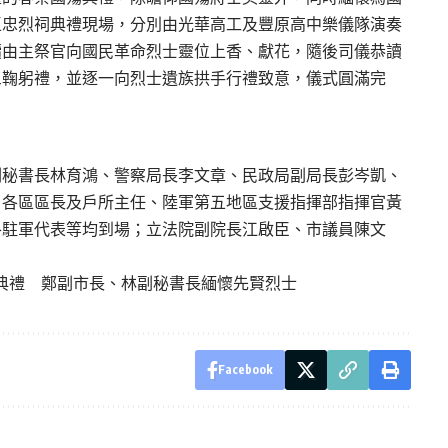
區忠烈祠典禮現場，分別由光華高工及豐原高中樂儀隊演奏
續由主祭官向國民革命烈士靈位上香、獻花，隨後司儀恭讀
三鞠躬禮，並逐一向烈士遺族拱手行禮致意，儀式圓滿完
副秘書長林育鴻、警察局長李文章、民政局副局長彭岑凱、
、各區區長及戶所主任、陸軍第五地區支援指揮部指揮官黃
各駐軍代表等均到場；立法院副院長江啟臣、市議員陳文
典禮 鄭副市長、林副秘書長緬懷先賢烈士
Facebook