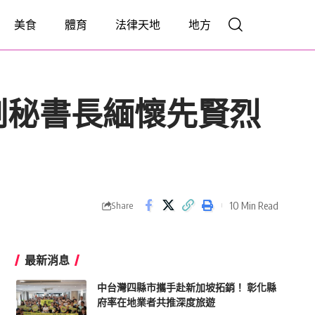
美食
體育
法律天地
地方
副秘書長緬懷先賢烈
10 Min Read
Share
最新消息
中台灣四縣市攜手赴新加坡拓銷！ 彰化縣
府率在地業者共推深度旅遊