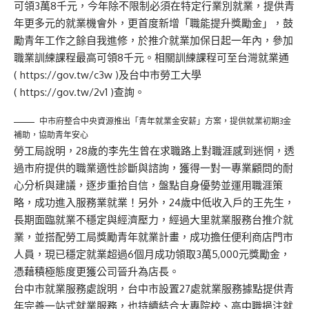
可領3萬8千元，今年除不限制必須在特定行業別就業，提供青
年更多元的就業機會外，更首度新增「職能提升獎勵金」，鼓
勵青年工作之餘自我進修，於推介就業加保日起一年內，參加
職業訓練課程最高可領8千元。相關訓練課程可至台灣就業通
(
https://gov.tw/c3w
)及台中市勞工大學
(
https://gov.tw/2v1
)查詢。
中市府整合中央資源推出「青年就業金安薪」方案，提供就業初期3金
補助，協助青年安心
勞工局說明，28歲的李先生曾在求職路上對職涯感到迷惘，透
過市府提供的職業適性診斷與諮詢，獲得一對一專業顧問的耐
心分析與建議，逐步重拾自信，盤點自身優勢並運用職涯策
略，成功進入服務業就業！另外，24歲中低收入戶的王先生，
長期面臨就業不穩定與經濟壓力，經過大里就業服務台推介就
業，並搭配勞工局獎勵青年就業計畫，成功擔任便利商店門市
人員，現已穩定就業超過6個月成功領取3萬5,000元獎勵金，
憑藉積極態度更獲公司晉升為店長。
台中市就業服務處說明，台中市設置27處就業服務據點提供青
年完善一站式就業服務，也持續結合大專院校、高中職挹注就