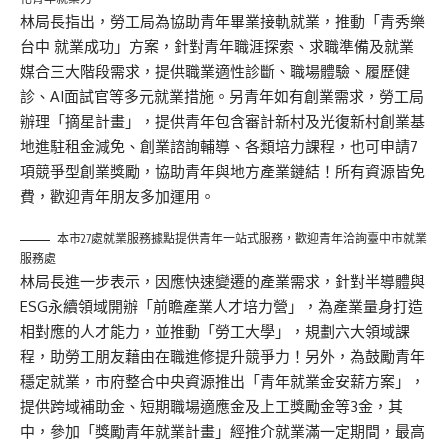
林局長指出，勞工局為協助青年畢業接軌就業，推動「青秀樂
台中 就業成功」方案，針對青年職涯探索、求職準備及就業
媒合三大階段需求，提供職業適性診斷、職場體驗、履歷健
診、AI面試官等多元就業措施。另青年如有創業需求，勞工局
辦理「摘星計畫」，提供青年包含審計新村及光復新村創業基
地進駐租金減免、創業諮詢輔導、各類培力課程，也可申請7
項競爭型創業獎勵，協助青年與地方產業鏈結！所有資源皆免
費，歡迎青年朋友多加運用。
本市27處就業服務據點提供青年一站式服務，歡迎青年洽詢臺中市就業
服務處
林局長進一步表示，因應快速變遷的產業需求，針對半導體與
ESG永續領域開辦「前瞻產業人才培力營」，為產業量身打造
相對應的人才能力，並推動「勞工大學」，規劃六大領域課
程，助勞工朋友藉由在職進修提升競爭力！另外，為鼓勵青年
穩定就業，市府整合中央資源推出「青年就業金安薪方案」，
提供跨域補助金、短期職場適應金及上工獎勵金等3金，其
中，參加「獎勵青年就業計畫」經推介就業滿一定期間，最高