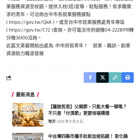
業服務資源至校園，提供入校(班)宣導、駐點服務！有求職需
求的青年，可洽詢台中市各就業服務據點
(
https://gov.tw/QkA
)，或至台中市就業服務處青年專區
(
https://gov.tw/C72
)查詢，亦可電洽市府總機04-22289111轉
分機36100洽詢。
此篇文章最開始出處為:
中市府挺青年！ 就業、職訓、創業
資源助力職涯發展
最新消息
【薩迦哲思】父親節，只能大餐一頓嗎？
不只是「付清節」更要培福積德
地方
2026 年 8 月 8 日
中台灣四縣市攜手赴新加坡拓銷！ 彰化縣