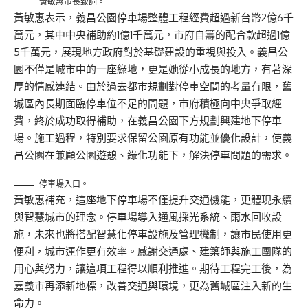
黃敏惠市長致詞。
黃敏惠表示，義昌公園停車場整體工程經費超過新台幣2億6千
萬元，其中中央補助約1億1千萬元，市府自籌的配合款超過1億
5千萬元，展現地方政府對於基礎建設的重視與投入。義昌公
園不僅是城市中的一座綠地，更是她從小成長的地方，有著深
厚的情感連結。由於過去都市規劃對停車空間的考量有限，舊
城區內長期面臨停車位不足的問題，市府積極向中央爭取經
費，終於成功取得補助，在義昌公園下方規劃興建地下停車
場。施工過程，特別要求保留公園原有功能並優化設計，使義
昌公園在兼顧公園遊憩、綠化功能下，解決停車問題的需求。
停車場入口。
黃敏惠補充，這座地下停車場不僅提升交通機能，更體現永續
與智慧城市的理念。停車場導入通風採光系統、雨水回收設
施，未來也將搭配智慧化停車設施及管理機制，讓市民使用更
便利，城市運作更有效率。感謝交通處、建築師與施工團隊的
用心與努力，讓這項工程得以順利推進。期待工程完工後，為
嘉義市再添新地標，改善交通與環境，更為舊城區注入新的生
命力。