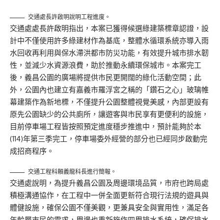
交通處長許啟明說明工程進度。
交通處處長許啟明指出，本案已獲得候選綠建築標章認證，設
計中不僅使用許多綠建材作為基底，整體水循環系統亦導入雨
水回收再利用與保水滯洪都市防災功能，有效提升城市排水韌
性，並減少水資源浪費，助於推動永續環保城市。本案完工
後，義昌公園的廣場將提供市民更開闊的綠化活動空間；此
外，公園內也建立有嘉義市羅浮宮之稱的「鑽石之心」玻璃帷
幕建築作為新地標，不僅提升公園整體視覺美感，內部更設有
原先公園缺少的公共廁所，讓遊客與市民享有更便利的設施，
目前停車場工程皆按照預定進度穩步推進中，預計能夠於本
(114)年第三季完工，停車場委外經營的部分也已經同步啟動完
成招商程序。
交通工程科賴義龍科長進行簡報。
交通處說明，為提升義昌公園及周邊環境品質，市府也跨局處
積極溝通協作，在工程中一併全面更新符合現行法規的遊具與
體健設施，確保公園不僅美觀，更兼具安全與實用性，滿足各
年齡層市民的需求，周邊也重新施作四周排水系統，確保排水