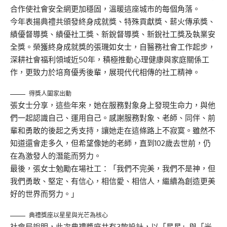
合作使社會安全網更加穩固，溫暖這座城市的每個角落。
今年表揚典禮共頒發終身成就獎、特殊貢獻獎、薪火傳承獎、
績優督導獎、績優社工獎、新銳督導獎、新銳社工獎及執業安
全獎。榮獲終身成就獎的張璣如女士，自醫務社會工作起步，
深耕社會福利領域近50年，積極推動心理健康與家庭關係工
作，更致力於培育優秀後輩，展現代代相傳的社工精神。
得獎人闔家出動
張女士分享，這些年來，她在服務對象身上發現生命力，與他
們一起認識自己、運用自己。感謝服務對象、老師、同伴、前
輩和勇敢的後起之秀支持，讓她走在這條路上不寂寞。雖然不
知道還會走多久，但希望像她的老師，直到102歲去世前，仍
在為激發人的潛能而努力。
最後，張女士勉勵在場社工：「我們不完美，我們不是神，但
我們勇敢、堅定、有信心，相信愛、相信人，繼續為創造更美
好的世界而努力。」
典禮獎座以星星與光芒為核心
社會局說明，此次典禮獎座共有3款設計，以「星星」與「光