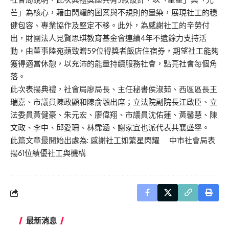
芒」為核心，藉由閃耀的圖案與不規則的暈染，展現社工的穩
健包容、專業協作及堅定不移。此外，為感謝社工的辛勞付
出，財團法人見賢思琪教育基金會連續4年不遺餘力支持活
動，由董事陸宛蘋致贈59位得獎者飯店住宿券，期望社工能夠
獲得適當休憩，以充沛的能量持續服務社會，點亮社會每個角
落。
此次表揚典禮，社會局廖局長、主任秘書侯淑茹、西區區長王
瑞嘉、市議員陳政顯和陳俞融出席；立法院副院長江啟臣、立
法委員黃健豪、朱元宏、廖偉翔、市議員沈佑蓮、黃馨慧、陳
文政、李中、邱愛珊、林霈涵、謝家宜也派代表共襄盛舉。
此篇文章最開始出處為:
感謝社工如繁星閃耀 中市社會局表
揚61位績優社工與機構
最新消息