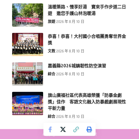
溫暖築路、慢享好湯 寶來手作步道二日
遊 邀您手護山林泡暖湯
旅遊
2026 年 8 月 10 日
恭喜！恭喜！大村國小合唱團勇奪世界金
獎
文教
2026 年 8 月 10 日
嘉義縣2026城鎮韌性防空演習
綜合
2026 年 8 月 10 日
旗山廣福社區代表高雄榮獲「防暴金劇
獎」佳作 客語文化融入防暴戲劇展現性
平新力量
綜合
2026 年 8 月 10 日
copyright © more-new.tw 墨新聞