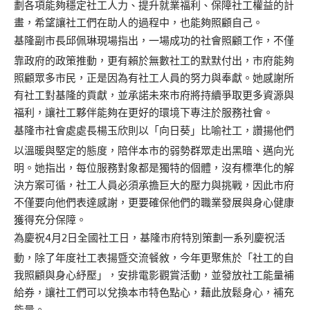
劃各項能夠穩定社工人力、提升就業福利、保障社工權益的計
畫，希望讓社工們在助人的過程中，也能夠照顧自己。
基隆副市長邱佩琳現場指出，一場成功的社會照顧工作，不僅
靠政府的政策推動，更有賴於無數社工的默默付出，市府能夠
照顧眾多市民，正是因為有社工人員的努力與奉獻。她感謝所
有社工對基隆的貢獻，並承諾未來市府將持續爭取更多資源與
福利，讓社工夥伴能夠在更好的環境下專注於服務社會。
基隆市社會處處長楊玉欣則以「向日葵」比喻社工，讚揚他們
以溫暖與堅定的態度，陪伴本市的弱勢群眾走出黑暗、邁向光
明。她指出，每位服務對象都是獨特的個體，沒有標準化的解
決方案可循，社工人員必須承擔巨大的壓力與挑戰，因此市府
不僅要向他們表達感謝，更要確保他們的職業發展與身心健康
獲得充分保障。
為慶祝4月2日全國社工日，基隆市府特別策劃一系列慶祝活
動，除了年度社工表揚暨交流餐敘，今年更聚焦於「社工的自
我照顧與身心紓壓」，安排電影觀賞活動，並發放社工能量補
給券，讓社工們可以兌換本市特色點心，藉此放鬆身心，補充
能量。