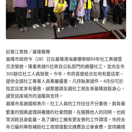
記者江育銓／基隆報導
基隆市政府今（28）日在基隆港海產樓舉辦114年社工表揚暨
交流餐敘，隆重表揚15位來自公私部門的績優社工，並向全市
300餘位社工人員致敬。今年，市府首度結合在地有愛店家，
提供全國社工專業人員專屬優惠，凡持執業證件，4月份可於
指定店家享有優惠，誠摯邀請全國社工朋友來基隆放鬆身心，
感受這座城市的溫暖與支持。
基隆市長謝國樑表示，社工人員的工作往往不分晝夜，肩負著
繁重的個案處理與複雜的社會問題，在服務他人的同時，也經
常消耗自身能量。為了讓社工擁有更友善的工作環境，市府去
年已編列專款補助社工夜間值勤交通費及公會會費，並持續規