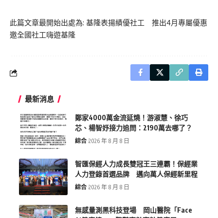
此篇文章最開始出處為:
基隆表揚績優社工 推出4月專屬優惠
邀全國社工嗨遊基隆
最新消息
鄭家4000萬金流延燒！游淑慧、徐巧
芯、楊智妤接力追問：2190萬去哪了？
綜合
2026 年 8 月 8 日
智匯保經人力成長雙冠王三連霸！保經業
人力登錄首選品牌 邁向萬人保經新里程
綜合
2026 年 8 月 8 日
無感量測黑科技登場 岡山醫院「Face