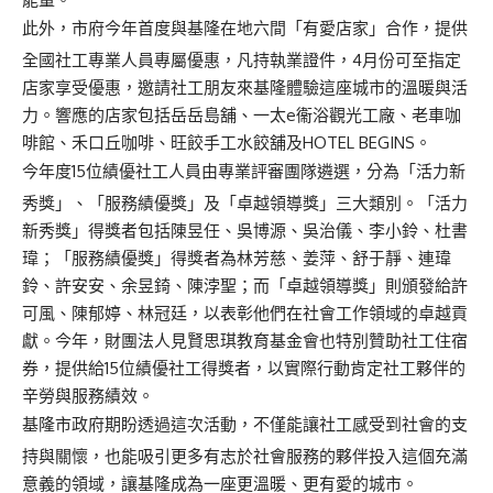
此外，市府今年首度與基隆在地六間「有愛店家」合作，提供
全國社工專業人員專屬優惠，凡持執業證件，4月份可至指定
店家享受優惠，邀請社工朋友來基隆體驗這座城市的溫暖與活
力。響應的店家包括岳岳島舖、一太e衞浴觀光工廠、老車咖
啡館、禾口丘咖啡、旺餃手工水餃舖及HOTEL BEGINS。
今年度15位績優社工人員由專業評審團隊遴選，分為「活力新
秀獎」、「服務績優獎」及「卓越領導獎」三大類別。「活力
新秀獎」得獎者包括陳昱任、吳博源、吳治儀、李小鈴、杜書
瑋；「服務績優獎」得獎者為林芳慈、姜萍、舒于靜、連瑋
鈴、許安安、余昱錡、陳浡聖；而「卓越領導獎」則頒發給許
可風、陳郁婷、林冠廷，以表彰他們在社會工作領域的卓越貢
獻。今年，財團法人見賢思琪教育基金會也特別贊助社工住宿
券，提供給15位績優社工得獎者，以實際行動肯定社工夥伴的
辛勞與服務績效。
基隆市政府期盼透過這次活動，不僅能讓社工感受到社會的支
持與關懷，也能吸引更多有志於社會服務的夥伴投入這個充滿
意義的領域，讓基隆成為一座更溫暖、更有愛的城市。