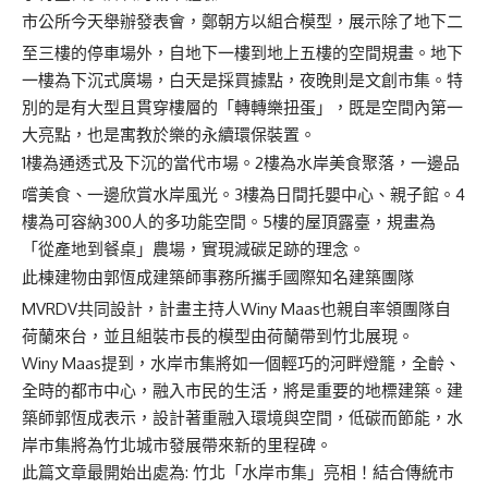
市公所今天舉辦發表會，鄭朝方以組合模型，展示除了地下二
至三樓的停車場外，自地下一樓到地上五樓的空間規畫。地下
一樓為下沉式廣場，白天是採買據點，夜晚則是文創市集。特
別的是有大型且貫穿樓層的「轉轉樂扭蛋」，既是空間內第一
大亮點，也是寓教於樂的永續環保裝置。
1樓為通透式及下沉的當代市場。2樓為水岸美食聚落，一邊品
嚐美食、一邊欣賞水岸風光。3樓為日間托嬰中心、親子館。4
樓為可容納300人的多功能空間。5樓的屋頂露臺，規畫為
「從產地到餐桌」農場，實現減碳足跡的理念。
此棟建物由郭恆成建築師事務所攜手國際知名建築團隊
MVRDV共同設計，計畫主持人Winy Maas也親自率領團隊自
荷蘭來台，並且組裝市長的模型由荷蘭帶到竹北展現。
Winy Maas提到，水岸市集將如一個輕巧的河畔燈籠，全齡、
全時的都市中心，融入市民的生活，將是重要的地標建築。建
築師郭恆成表示，設計著重融入環境與空間，低碳而節能，水
岸市集將為竹北城市發展帶來新的里程碑。
此篇文章最開始出處為:
竹北「水岸市集」亮相！結合傳統市