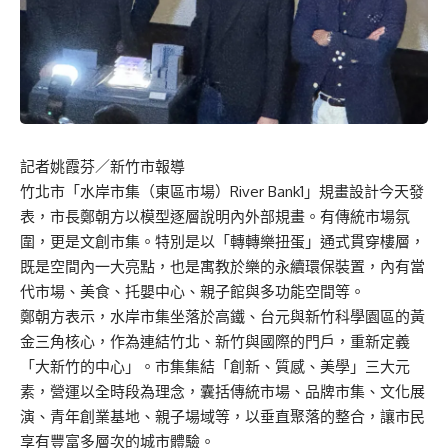
記者姚霞芬／新竹市報導
竹北市「水岸市集（東區市場）River Bank1」規畫設計今天發
表，市長鄭朝方以模型逐層說明內外部規畫。有傳統市場氛
圍，更是文創市集。特別是以「轉轉樂扭蛋」通式貫穿樓層，
既是空間內一大亮點，也是寓教於樂的永續環保裝置，內有當
代市場、美食、托嬰中心、親子館與多功能空間等。
鄭朝方表示，水岸市集坐落於高鐵、台元與新竹科學園區的黃
金三角核心，作為連結竹北、新竹與國際的門戶，重新定義
「大新竹的中心」。市集集結「創新、質感、美學」三大元
素，營運以全時段為理念，囊括傳統市場、品牌市集、文化展
演、青年創業基地、親子場域等，以垂直聚落的整合，讓市民
享有豐富多層次的城市體驗。