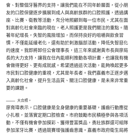
會、對整個牙醫界的支持。讓我們能在不同年齡層面，從小朋
友的口腔保健逐步擴展到成人與高齡族群的口腔照護，透過講
座、比賽、衛教等活動，充分地照顧到每一位市民。尤其在面
對高齡化社會來臨的現在，老人照護更是我們關注的重點。隨
著年紀增長，失智的風險增加，而保持良好的咀嚼與飲食習
慣，不僅能延緩老化，還有助於刺激腦部活動，降低失智惡化
的速度。我即將卸任公會理事長，這三年來感謝黃市長與廖局
長的大力支持，讓我在任內能順利推動各項計畫，也讓我有機
會做得更好、更有成就感。希望透過這次活動，能夠喚起更多
市民對口腔健康的重視，尤其是年長者。我們嘉義市正逐步邁
入高齡化社會，提升生活品質、關注口腔健康，是未來非常重
要的課題。
大合照。
廖育瑋表示，口腔健康是全身健康的重要基礎，護齒行動應從
小扎根，並落實定期口腔檢查。市府鼓勵市民積極參與各項活
動，不僅有機會參加摸彩、獲得豐富獎品，勇壯族群還可組隊
參加潔牙比賽，透過競賽增強護齒意識。嘉義市政府衛生局將