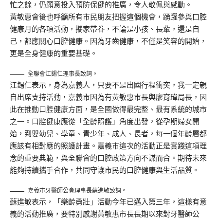
忙之餘，仍願意投入預防保健的推廣，令人敬佩與感動。
黃敏惠會後也呼籲所有市民朋友把握這個機會，踴躍參與口腔
健康月的各項活動，攜家帶眷，不論是小孩、長輩，還是自
己，都應關心口腔健康。因為牙齒健康，不僅是笑容的開始，
更是全身健康的重要基礎。
全聯會江錫仁理事長致詞。
江錫仁表示，身為嘉義人，只要不是出國行程衝突，我一定親
自出席支持活動，嘉義市因為有黃敏惠市長與廖育瑋局長，因
此在推動口腔健康方面，是全國做得最完整、最有系統的城市
之一。口腔健康應從「全齡照護」角度出發，從孕期婦女開
始，到嬰幼兒、學童、青少年、成人、長者，每一個年齡層都
應該有相對應的照護計畫。嘉義市這次的活動正是實踐這項理
念的重要典範，與全聯會的口腔政策方向不謀而合。期待未來
能夠持續攜手合作，共同守護市民的口腔健康與生活品質。
嘉義市牙醫師公會理事長蘇進敏致詞。
蘇進敏表示，「樂齡勇壯」活動今年已邁入第三年，這樣有意
義的活動推廣，要特別感謝黃敏惠市長長期以來對牙醫師公