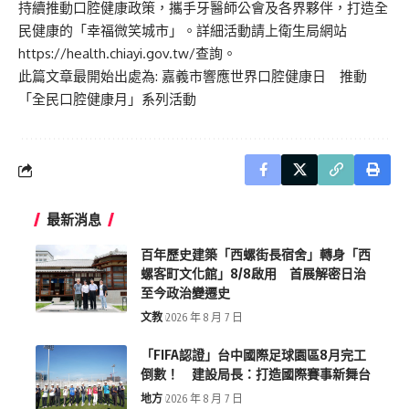
持續推動口腔健康政策，攜手牙醫師公會及各界夥伴，打造全
民健康的「幸福微笑城市」。詳細活動請上衛生局網站
https://health.chiayi.gov.tw/
查詢。
此篇文章最開始出處為:
嘉義市響應世界口腔健康日 推動
「全民口腔健康月」系列活動
最新消息
百年歷史建築「西螺街長宿舍」轉身「西
螺客町文化館」8/8啟用 首展解密日治
至今政治變遷史
文教
2026 年 8 月 7 日
「FIFA認證」台中國際足球園區8月完工
倒數！ 建設局長：打造國際賽事新舞台
地方
2026 年 8 月 7 日