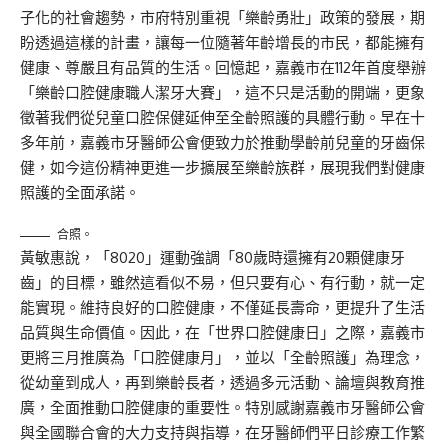
子化的社會趨勢，市府特別重視「樂齡勇壯」政策的發展，期
盼透過這樣的計畫，讓每一位隨著年齡增長的市民，都能擁有
健康、尊嚴且有品質的生活。回憶起，嘉義市在112年首度舉辦
「樂齡口腔健康職人潔牙大賽」，這不只是活動的開端，更象
徵著我們從兒童口腔保健延伸至全齡照護的具體行動。早在十
多年前，嘉義市牙醫師公會便致力於推動學齡前兒童的牙齒保
健，如今這份精神更進一步擴展至樂齡族群，展現我們對健康
照護的全面承諾。
合照。
黃敏惠說，「8020」運動強調「80歲時還擁有20顆健康牙
齒」的目標，雖然這看似不易，但只要有心、有行動，就一定
能實現。維持良好的口腔健康，不僅延長壽命，更提升了生活
品質與生命價值。因此，在「世界口腔健康日」之際，嘉義市
更將三月推廣為「口腔健康月」，並以「全齡照護」為理念，
從幼童到成人，再到樂齡長者，透過多元活動、論壇與教育推
廣，全面推動口腔健康的重要性。特別感謝嘉義市牙醫師公會
與全國聯合會的大力支持與指導，在牙醫師們平日診療工作繁