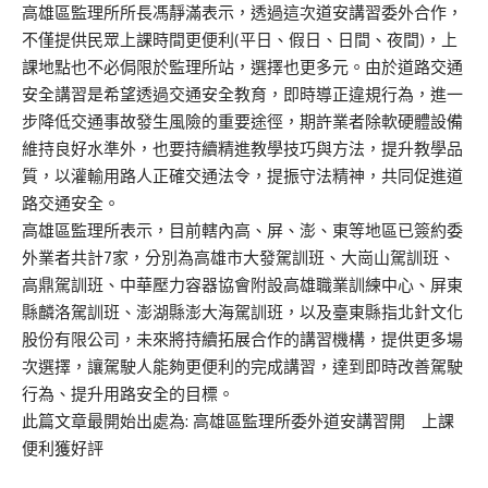
高雄區監理所所長馮靜滿表示，透過這次道安講習委外合作，
不僅提供民眾上課時間更便利(平日、假日、日間、夜間)，上
課地點也不必侷限於監理所站，選擇也更多元。由於道路交通
安全講習是希望透過交通安全教育，即時導正違規行為，進一
步降低交通事故發生風險的重要途徑，期許業者除軟硬體設備
維持良好水準外，也要持續精進教學技巧與方法，提升教學品
質，以灌輸用路人正確交通法令，提振守法精神，共同促進道
路交通安全。
高雄區監理所表示，目前轄內高、屏、澎、東等地區已簽約委
外業者共計7家，分別為高雄市大發駕訓班、大崗山駕訓班、
高鼎駕訓班、中華壓力容器協會附設高雄職業訓練中心、屏東
縣麟洛駕訓班、澎湖縣澎大海駕訓班，以及臺東縣指北針文化
股份有限公司，未來將持續拓展合作的講習機構，提供更多場
次選擇，讓駕駛人能夠更便利的完成講習，達到即時改善駕駛
行為、提升用路安全的目標。
此篇文章最開始出處為:
高雄區監理所委外道安講習開 上課
便利獲好評