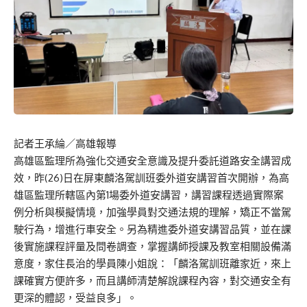
記者王承綸／高雄報導
高雄區監理所為強化交通安全意識及提升委託道路安全講習成
效，昨(26)日在屏東麟洛駕訓班委外道安講習首次開辦，為高
雄區監理所轄區內第1場委外道安講習，講習課程透過實際案
例分析與模擬情境，加強學員對交通法規的理解，矯正不當駕
駛行為，增進行車安全。另為精進委外道安講習品質，並在課
後實施課程評量及問卷調查，掌握講師授課及教室相關設備滿
意度，家住長治的學員陳小姐說：「麟洛駕訓班離家近，來上
課確實方便許多，而且講師清楚解說課程內容，對交通安全有
更深的體認，受益良多」。