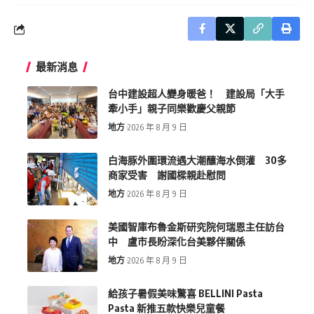
最新消息
台中建設超人變身暖爸！ 建設局「大手
牽小手」親子同樂歡慶父親節
地方
2026 年 8 月 9 日
白海豚外圍環流遇大潮釀海水倒灌 30多
商家受害 謝國樑親赴慰問
地方
2026 年 8 月 9 日
美國智庫布魯金斯研究院何瑞恩主任訪台
中 盧市長盼深化台美夥伴關係
地方
2026 年 8 月 9 日
給孩子暑假美味驚喜 BELLINI Pasta
Pasta 新推五款快樂兒童餐