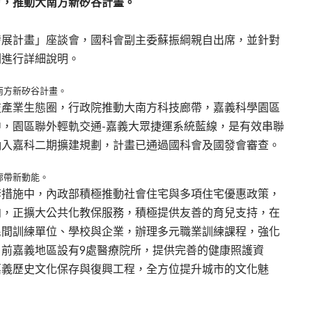
會，推動大南方新矽谷計畫。
發展計畫」座談會，國科會副主委蘇振綱親自出席，並針對
劃進行詳細說明。
南方新矽谷計畫。
技產業生態圈，行政院推動大南方科技廊帶，嘉義科學園區
，園區聯外輕軌交通-嘉義大眾捷運系統藍線，是有效串聯
納入嘉科二期擴建規劃，計畫已通過國科會及國發會審查。
廊帶新動能。
套措施中，內政部積極推動社會住宅與多項住宅優惠政策，
向，正擴大公共化教保服務，積極提供友善的育兒支持，在
民間訓練單位、學校與企業，辦理多元職業訓練課程，強化
前嘉義地區設有9處醫療院所，提供完善的健康照護資
嘉義歷史文化保存與復興工程，全方位提升城市的文化魅