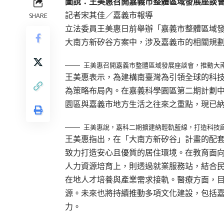
圖說：王美惠召開嘉義市整體區域發展座談
記者宋其佳／嘉義市報導
SHARE
立法委員王美惠日前舉辦「嘉義市整體區域
大南方新矽谷方案中，涉及嘉義市的相關規
王美惠召開嘉義市整體區域發展座談會，推動大
王美惠表示，為建構南臺灣為引領全球的科
為策略布局內。在嘉義科學園區第二期計劃中
園區與嘉義市地方生活之往來之重點，現已
王美惠說，嘉科二期擴建納輕軌藍線，打造科技
王美惠指出，在「大南方新矽谷」計畫的配
致力打造安心且優質的居住環境。在教育面
人力資源培育上，則透過就業服務站，結合
在地人才培養與產業需求接軌。醫療方面，目
源。未來也將持續推動多項文化建設，包括
力。