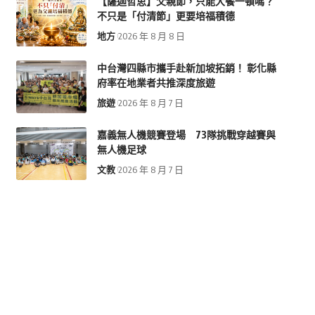
【薩迦哲思】父親節，只能大餐一頓嗎？
不只是「付清節」更要培福積德
地方
2026 年 8 月 8 日
中台灣四縣市攜手赴新加坡拓銷！ 彰化縣
府率在地業者共推深度旅遊
旅遊
2026 年 8 月 7 日
嘉義無人機競賽登場 73隊挑戰穿越賽與
無人機足球
文教
2026 年 8 月 7 日