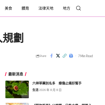
美食
體育
法律天地
地方
入規劃
7 Min Read
Share
最新消息
六神草藥別名多 療傷止痛好幫手
生活
2026 年 8 月 8 日