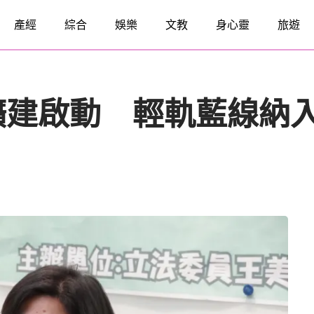
產經
綜合
娛樂
文教
身心靈
旅遊
擴建啟動 輕軌藍線納