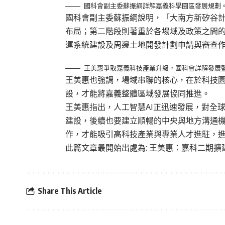
國科會副主委蘇振綱詳解嘉義科學園區發展規劃
國科會副主委蘇振綱說明，「大南方新矽谷
布局；第二階段則著重於各場域及政策之間
運系統建設及周邊土地開發計劃申請與審查
王美惠爭取嘉義科技產業升級，國科會詳解發展
王美惠也強調，場域串聯的核心，在於科技
設，才能將嘉義整體區域發展協同推進。
王美惠指出，人工智慧AI正迅速發展，對全
建設，後續也要建立順暢的中央與地方溝通
作，才能吸引高科技產業與專業人才進駐，
此篇文章最開始出處為:
王美惠：嘉科二期擴
Share This Article