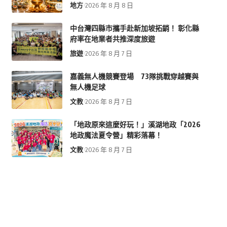
地方
2026 年 8 月 8 日
中台灣四縣市攜手赴新加坡拓銷！ 彰化縣
府率在地業者共推深度旅遊
旅遊
2026 年 8 月 7 日
嘉義無人機競賽登場 73隊挑戰穿越賽與
無人機足球
文教
2026 年 8 月 7 日
「地政原來這麼好玩！」溪湖地政「2026
地政魔法夏令營」精彩落幕！
文教
2026 年 8 月 7 日