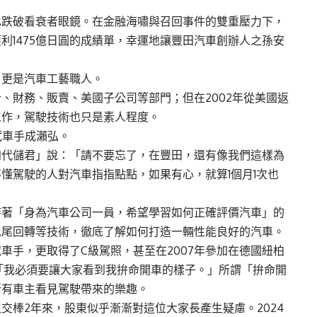
也跌破看衰者眼鏡。在金融海嘯與召回事件的雙重壓力下，
利1475億日圓的成績單，幸運地讓豐田汽車創辦人之孫安
，更是汽車工藝職人。
計、財務、販賣、美國子公司等部門；但在2002年從美國返
工作，駕駛技術也只是素人程度。
試車手成瀨弘。
四代儲君」說：「請不要忘了，在豐田，還有像我們這樣為
懂駕駛的人對汽車指指點點，如果有心，就算1個月1次也
持著「身為汽車公司一員，希望學習如何正確評價汽車」的
甩尾回轉等技術，徹底了解如何打造一輛性能良好的汽車。
車手，更取得了C級駕照，甚至在2007年參加在德國紐柏
「我必須要讓大家看到我拚命開車的樣子。」所謂「拚命開
所有車主看見駕駛帶來的樂趣。
交棒2年來，股東似乎漸漸對這位大家長產生疑慮。2024