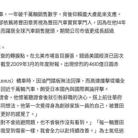
輛新車，一年破千萬輛銷售數字，背後仰賴龐大產能來支應。
卻依舊將豐田章男視為豐田汽車實質掌門人，因為在他14年
進而躍居全球汽車銷售龍頭，期間公司市值更成長超過
彩。
盛而衰的轉捩點。在北美市場盲目擴張，錯過美國經濟已因次
至2009年3月的年度財報，出現慘烈的4610億日圓赤
exus）轎車時，因油門踏板無法回彈，而高速撞擊堤壩全
召回近千萬輛汽車，飽受日本國內與國際輿論抨擊。
席聽證會，他懷著聽證會後就引咎辭職的決心，搭上前往華府
不同想法，他第一次覺得身為創辦家族一員的自己，被豐田
這更好的感覺了。」
絕對不會逃避問題，也不會裝作沒有看到。」「每一輛豐田
和我受到傷害一樣，我會全力以赴持續改善。」為士氣低迷