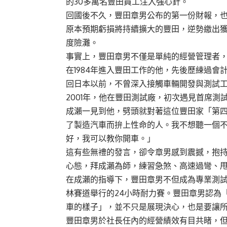
的30多萬名豐田員工注入強心針。
回國後不久，豐田章男公布的第一份財報，
原本預期虧損將持續擴大的豐田，逆勢繳出獲
度險灘。
事實上，豐田章男不僅是單純的經營管理者
在1984年進入豐田工作的他，先後歷練過會
回日本以前，不曾深入接觸車輛開發與測試
2001年，他在豐田測試廠，初次遇見首席測
成瀨一見到他，劈頭就對著這位豐田家「第
了製造汽車而拚上性命的人。我不想聽一個不
好，我可以教你開車。」
這有些無禮的發言，卻令章男感到震撼，抱
心態，拜成瀨為師，練習急煞、高速過彎、
在成瀨的指導下，豐田章男不但成為專業測試
林賽道舉行的24小時耐力賽。豐田章男認為
車的樣子」，並不只是展現決心，也是要讓
豐田章男於社長任內的經營績效有目共睹，但