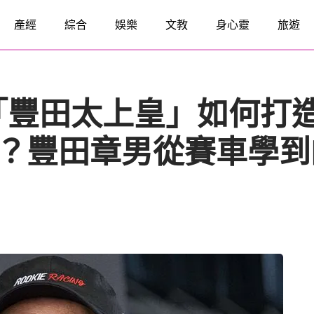
產經
綜合
娛樂
文教
身心靈
旅遊
「豐田太上皇」如何打
％？豐田章男從賽車學