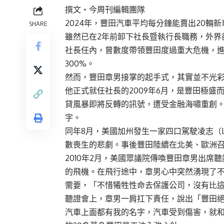
撰文‧今周刊編輯團隊
2024年，豐田汽車平均每分鐘能賣出20
SHARE
雖然已在2年前卸下社長暨執行長職務，外界
社長任內，曾數度帶領豐田度過重大危機，
300%。
然而，豐田章男接掌的起手式，其實並不光
他正式就任社長的2009年6月，是豐田極
貸風暴即將反轉的訊號，遭受金融海嘯重創。截
字。
同年8月，美國加州發生一家四口駕駛凌志（L
數喪生的悲劇。事後豐田陸續在北美、歐洲
2010年2月，美國眾議院傳喚豐田章男出
的飛機。在飛行途中，章男心中突然湧現了
需要，「不惜犧牲性命去保護公司，沒有比
聽證會上，章男一肩扛下責任，說出「豐田
汽車上面都有我的名字，汽車受到傷害，就