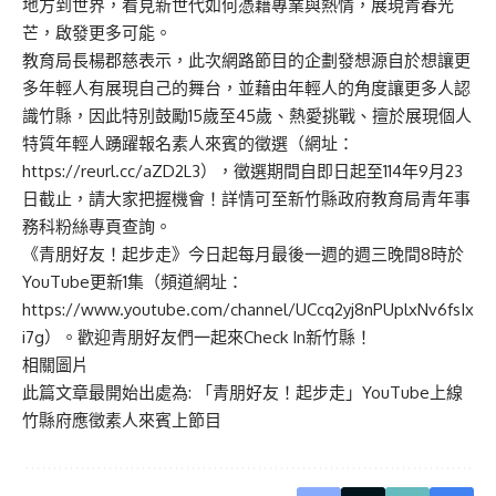
地方到世界，看見新世代如何憑藉專業與熱情，展現青春光
芒，啟發更多可能。
教育局長楊郡慈表示，此次網路節目的企劃發想源自於想讓更
多年輕人有展現自己的舞台，並藉由年輕人的角度讓更多人認
識竹縣，因此特別鼓勵15歲至45歲、熱愛挑戰、擅於展現個人
特質年輕人踴躍報名素人來賓的徵選（網址：
https://reurl.cc/aZD2L3），徵選期間自即日起至114年9月23
日截止，請大家把握機會！詳情可至新竹縣政府教育局青年事
務科粉絲專頁查詢。
《青朋好友！起步走》今日起每月最後一週的週三晚間8時於
YouTube更新1集（頻道網址：
https://www.youtube.com/channel/UCcq2yj8nPUplxNv6fsIx
i7g）。歡迎青朋好友們一起來Check In新竹縣！
相關圖片
此篇文章最開始出處為:
「青朋好友！起步走」YouTube上線
竹縣府應徵素人來賓上節目