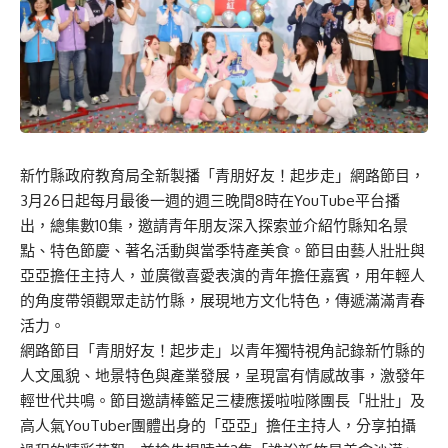
新竹縣政府教育局全新製播「青朋好友！起步走」網路節目，
3月26日起每月最後一週的週三晚間8時在YouTube平台播
出，總集數10集，邀請青年朋友深入探索並介紹竹縣知名景
點、特色節慶、著名活動與當季特產美食。節目由藝人壯壯與
亞亞擔任主持人，並廣徵喜愛表演的青年擔任嘉賓，用年輕人
的角度帶領觀眾走訪竹縣，展現地方文化特色，傳遞滿滿青春
活力。
網路節目「青朋好友！起步走」以青年獨特視角記錄新竹縣的
人文風貌、地景特色與產業發展，呈現富有情感故事，激發年
輕世代共鳴。節目邀請棒籃足三棲應援啦啦隊團長「壯壯」及
高人氣YouTuber團體出身的「亞亞」擔任主持人，分享拍攝