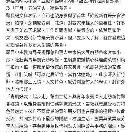
過程的精彩花絮，並搶先揭曉前2集「誰說新竹是美食沙漠」
及「正月十五油笐火」精采預告。
縣長楊文科表示，自己也親身參與了首集「誰說新竹是美食沙
漠」拍攝，深刻感受到「味道」對客家年輕人的重要性，許多
客家子弟為了求學、工作離開家鄉，最懷念的，依舊是家常
菜。網友戲稱新竹是美食沙漠，但只要深入了解，就會發現這
裡隱藏著許多讓人驚豔的美食。
節目中由教育局長楊郡慈和藝人林家佑大展廚藝帶來客家小
炒，壯壯與青年凱安炒粄條，主廚盧俊斌精心料理酸菜鴨和梅
干扣肉，每一道都是最傳統的客家美食，承載著濃濃的家鄉
情。壯壯笑喊「可以定居新竹，當竹北媳婦」，此次深入新竹
縣，體驗鄉土民情、人文特色，感受到新竹人的親切，對待外
地人也很好。
「青朋好友！起步走」藉由主持人與青年來賓深入走訪新竹縣
各鄉鎮，以親身體驗與任務挑戰的形式，帶領觀眾感受地方特
色與魅力。來自不同背景的青年朋友們也在探索的過程中彼此
交流，共同探討時下最夯的議題，校園生活、創業與就業及分
享人生經驗，甚至延伸至世代觀點與國際公共事務的關注，從