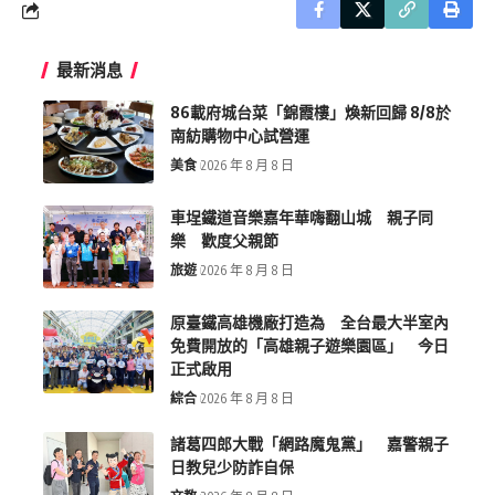
最新消息
86載府城台菜「錦霞樓」煥新回歸 8/8於
南紡購物中心試營運
美食
2026 年 8 月 8 日
車埕鐵道音樂嘉年華嗨翻山城 親子同
樂 歡度父親節
旅遊
2026 年 8 月 8 日
原臺鐵高雄機廠打造為 全台最大半室內
免費開放的「高雄親子遊樂園區」 今日
正式啟用
綜合
2026 年 8 月 8 日
諸葛四郎大戰「網路魔鬼黨」 嘉警親子
日教兒少防詐自保