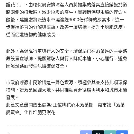
護花！」，由環保局安排清潔人員將掃集的落葉直接鋪設於道
路兩側的植栽區，減少垃圾的產生，實踐環保與永續的理念。
隨後，建設處將派遣水車澆灌經3000倍稀釋的尿素水，進一
步促進落葉的分解與腐熟，改善土壤結構，提升土壤肥沃度，
從而促進植物的健康成長。
此外，為保障行車與行人的安全，環保局已在落葉區的主要路
段設置宣導牌，提醒駕駛人與行人降低車速、小心通行，避免
因濕滑路面發生危險確保安全。
市政府呼籲市民珍惜這一綠色資源，積極參與並支持此項環保
措施，讓落葉回歸大地、共同推動資源循環再利用和城市永續
發展。
此篇文章最開始出處為:
正值桃花心木落葉期 嘉市讓「落葉
變黃金」化作堆肥更護花