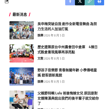
最新消息
吳申梅突破自我 創作全新電音舞曲 為努
力生活的人加油打氣
娛樂
2026 年 8 月 5 日
歷史建築原台中州農會田中倉庫 4棟日
式穀倉重現風華再添亮點
文教
2026 年 8 月 5 日
野孩子音樂節 青春無關年齡 小學傳唱童
謠 掀客語新風貌
娛樂
2026 年 8 月 5 日
父親節特輯 Lulu 爸後悔嫁女兒 原因是對
女婿陳漢典說出我們的後半輩子就交給你
了