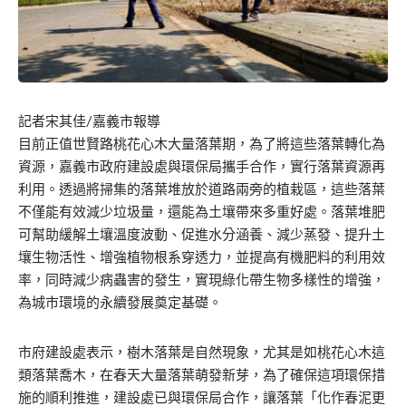
記者宋其佳/嘉義市報導
目前正值世賢路桃花心木大量落葉期，為了將這些落葉轉化為
資源，嘉義市政府建設處與環保局攜手合作，實行落葉資源再
利用。透過將掃集的落葉堆放於道路兩旁的植栽區，這些落葉
不僅能有效減少垃圾量，還能為土壤帶來多重好處。落葉堆肥
可幫助緩解土壤溫度波動、促進水分涵養、減少蒸發、提升土
壤生物活性、增強植物根系穿透力，並提高有機肥料的利用效
率，同時減少病蟲害的發生，實現綠化帶生物多樣性的增強，
為城市環境的永續發展奠定基礎。
市府建設處表示，樹木落葉是自然現象，尤其是如桃花心木這
類落葉喬木，在春天大量落葉萌發新芽，為了確保這項環保措
施的順利推進，建設處已與環保局合作，讓落葉「化作春泥更