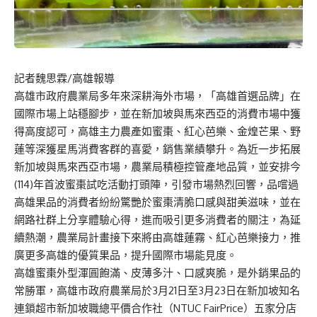
記者魏思霖/高雄報導
高雄市政府農業局多年來深耕海外市場，「高雄首選品牌」在
國際市場上站穩腳步，並在新加坡與馬來西亞的消費市場中獲
得高度認可，高雄主力農產如蜜棗、紅心芭樂、金煌芒果、野
蓮等深獲星馬消費客群的喜愛，銷售業績攀升。為近一步拓展
新加坡與馬來西亞市場，農業局積極控管產地品質，並安排今
(114)年首波蜜棗試吃活動打頭陣，引發市場熱烈回響，品嚐過
高雄果品的消費者紛紛驚艷於蜜棗清脆口感與甜美滋味，並在
網路社群上分享體驗心得，進而吸引更多消費者的關注，為延
續熱潮，農業局計畫接下來將由高雄蓮霧、紅心芭樂接力，推
廣更多高雄的優質果品，提升國際市場能見度。
高雄蜜棗外型渾圓飽滿、皮薄多汁、口感爽脆，是外銷果品的
常勝軍，高雄市政府農業局於3月21日至3月23日在新加坡知名
連鎖超市新加坡職總平價合作社（NTUC FairPrice）五家分店