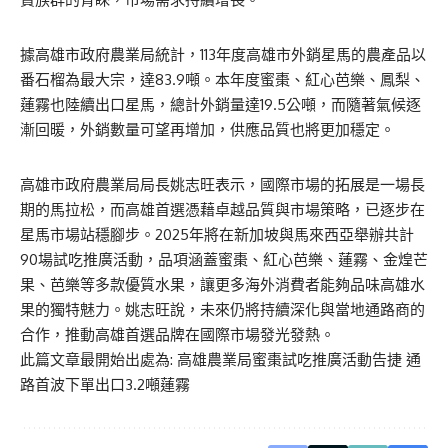
據高雄市政府農業局統計，113年度高雄市外銷星馬的農產品以
番石榴為最大宗，達83.9噸。本年度蜜棗、紅心芭樂、鳳梨、
蓮霧也陸續出口星馬，總計外銷量達19.5公噸，而隨著氣候逐
漸回暖，外銷數量可望再增加，供應品質也將更加穩定。
高雄市政府農業局局長姚志旺表示，國際市場的拓展是一場長
期的馬拉松，而高雄首選憑藉卓越品質與市場策略，已逐步在
星馬市場站穩腳步。2025年將在新加坡與馬來西亞舉辦共計
90場試吃推廣活動，品項涵蓋蜜棗、紅心芭樂、蓮霧、金煌芒
果、芭樂等多款優質水果，讓更多海外消費者能夠品味高雄水
果的獨特魅力。姚志旺說，未來仍將持續深化與當地通路商的
合作，推動高雄首選品牌在國際市場發光發熱。
此篇文章最開始出處為:
高雄農業局蜜棗試吃推廣活動告捷 通
路首波下單出口3.2噸蓮霧