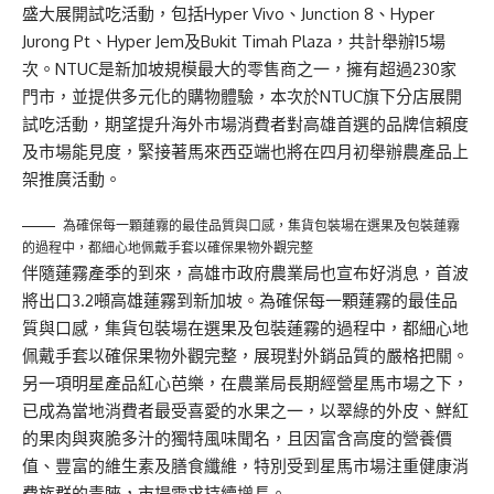
盛大展開試吃活動，包括Hyper Vivo、Junction 8、Hyper
Jurong Pt、Hyper Jem及Bukit Timah Plaza，共計舉辦15場
次。NTUC是新加坡規模最大的零售商之一，擁有超過230家
門市，並提供多元化的購物體驗，本次於NTUC旗下分店展開
試吃活動，期望提升海外市場消費者對高雄首選的品牌信賴度
及市場能見度，緊接著馬來西亞端也將在四月初舉辦農產品上
架推廣活動。
為確保每一顆蓮霧的最佳品質與口感，集貨包裝場在選果及包裝蓮霧
的過程中，都細心地佩戴手套以確保果物外觀完整
伴隨蓮霧產季的到來，高雄市政府農業局也宣布好消息，首波
將出口3.2噸高雄蓮霧到新加坡。為確保每一顆蓮霧的最佳品
質與口感，集貨包裝場在選果及包裝蓮霧的過程中，都細心地
佩戴手套以確保果物外觀完整，展現對外銷品質的嚴格把關。
另一項明星產品紅心芭樂，在農業局長期經營星馬市場之下，
已成為當地消費者最受喜愛的水果之一，以翠綠的外皮、鮮紅
的果肉與爽脆多汁的獨特風味聞名，且因富含高度的營養價
值、豐富的維生素及膳食纖維，特別受到星馬市場注重健康消
費族群的青睞，市場需求持續增長。