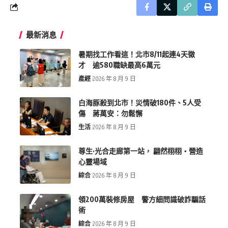
最新消息
暑期找工作看這！北市8/11起連4天徵
才 逾580職缺最高6萬元
產經
2026 年 8 月 9 日
白海豚殺到北市！災情破180件、5人受
傷 蔣萬安：勿鬆懈
生活
2026 年 8 月 9 日
尊生·光合走廊第一站， 翩然栩栩・營造
心靈場域
綜合
2026 年 8 月 9 日
領200萬裝修房屋 警方細問識破詐騙話
術
綜合
2026 年 8 月 9 日