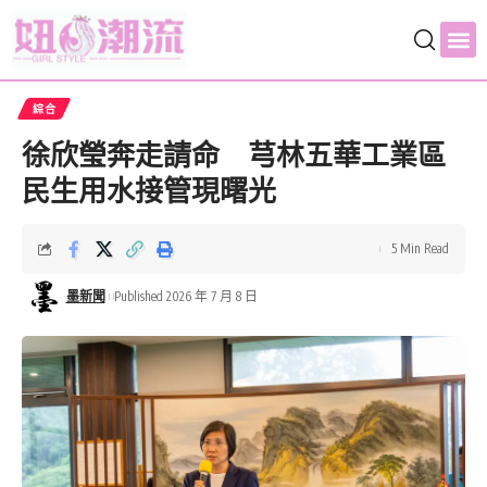
綜合
徐欣瑩奔走請命 芎林五華工業區
民生用水接管現曙光
5 Min Read
墨新聞
Published 2026 年 7 月 8 日