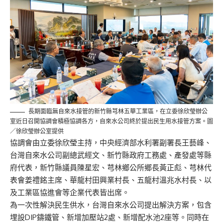
長期面臨無自來水接管的新竹縣芎林五華工業區，在立委徐欣瑩辦公
室近日召開協調會積極協調各方，自來水公司終於提出民生用水接管方案。圖
／徐欣瑩辦公室提供
協調會由立委徐欣瑩主持，中央經濟部水利署副署長王藝峰、
台灣自來水公司副總武經文、新竹縣政府工務處、產發處等縣
府代表，新竹縣議員陳星宏、芎林鄉公所鄉長黃正彪、芎林代
表會姜禮銘主席、華龍村田興業村長、五龍村溫兆水村長、以
及工業區協進會等企業代表皆出席。
為一次性解決民生供水，台灣自來水公司提出解決方案，包含
埋設DIP鑄鐵管、新增加壓站2處、新增配水池2座等。同時在