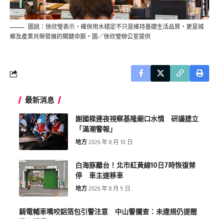
圖說：徐欣瑩表示，確保用水穩定不只是維持基礎生活品質，更是城
鄉及產業共榮發展的關鍵命脈。圖／徐欣瑩辦公室提供
最新消息
謝國樑連夜視察基隆廟口水情 研議建立
「滿潮警報」
地方
2026 年 8 月 10 日
白海豚離台！北市紅黃線10日7時恢復禁
停 車主速移車
地方
2026 年 8 月 9 日
騎電輔車嘴咬鋁箔包引警注意 中山警攔查：未違規仍提醒