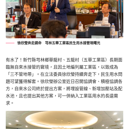
徐欣瑩奔走請命 芎林五華工業區民生用水接管現曙光
有水了！新竹縣芎林鄉華龍村、五龍村（五華工業區）長期面
臨無自來水接管的窘境，且因土地編列屬工業區，以致成為
「三不管地帶」。在立法委員徐欣瑩持續奔走下，民生用水問
題可望獲得解套。徐欣瑩辦公室近日召開協調會、積極協調各
方，自來水公司終於提出方案，將埋設管線、新增加壓站及配
水池，且也提出其他方案，可一併納入工業區用水的長遠需
求。