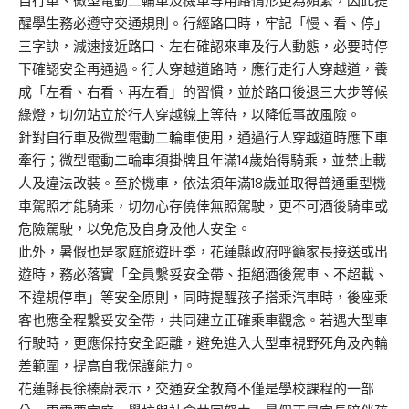
自行車、微型電動二輪車及機車等用路情形更為頻繁，因此提
醒學生務必遵守交通規則。行經路口時，牢記「慢、看、停」
三字訣，減速接近路口、左右確認來車及行人動態，必要時停
下確認安全再通過。行人穿越道路時，應行走行人穿越道，養
成「左看、右看、再左看」的習慣，並於路口後退三大步等候
綠燈，切勿站立於行人穿越線上等待，以降低事故風險。
針對自行車及微型電動二輪車使用，通過行人穿越道時應下車
牽行；微型電動二輪車須掛牌且年滿14歲始得騎乘，並禁止載
人及違法改裝。至於機車，依法須年滿18歲並取得普通重型機
車駕照才能騎乘，切勿心存僥倖無照駕駛，更不可酒後騎車或
危險駕駛，以免危及自身及他人安全。
此外，暑假也是家庭旅遊旺季，花蓮縣政府呼籲家長接送或出
遊時，務必落實「全員繫妥安全帶、拒絕酒後駕車、不超載、
不違規停車」等安全原則，同時提醒孩子搭乘汽車時，後座乘
客也應全程繫妥安全帶，共同建立正確乘車觀念。若遇大型車
行駛時，更應保持安全距離，避免進入大型車視野死角及內輪
差範圍，提高自我保護能力。
花蓮縣長徐榛蔚表示，交通安全教育不僅是學校課程的一部