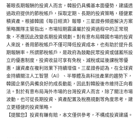
著眼長期報酬的投資人而言，韓股仍具備基本面優勢，建議透
過政府提供的節稅帳戶，採取定期、長期的投資策略，穩健累
積資產。根據韓國《每日經濟》報導，三星證券頻道解決方案
策略團隊主管指出，市場短期震盪屬於投資過程中的正常現
象，不應因此改變長期投資規劃。對有意布局韓國市場的投資
人來說，善用節稅帳戶不僅可降低投資成本，也有助於提升長
期報酬率。所謂節稅帳戶，是政府為鼓勵民眾投資或儲蓄所設
立的優惠制度，投資收益可享有免稅、減稅或延後課稅等優
惠，讓資產在複利效果下持續增值。三星證券認為，在全球資
金持續關注人工智慧（AI）、半導體及高科技產業的趨勢下，
韓國企業仍具備良好的成長動能，因此對韓股後市維持正向看
法。對於有意布局海外市場的台灣投資人而言，除了關注市場
波動，也可從長期投資、資產配置及稅務規劃等角度思考，建
立更穩健的投資策略。
【提醒您】投資有賺有賠，本文僅供參考，不構成投資建議。