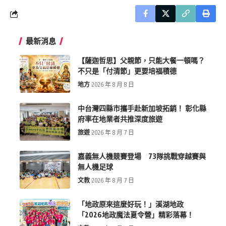
最新消息
【薩迦哲思】父親節，只能大餐一頓嗎？
不只是「付清節」更要培福積德
地方
2026 年 8 月 8 日
中台灣四縣市攜手赴新加坡拓銷！ 彰化縣
府率在地業者共推深度旅遊
旅遊
2026 年 8 月 7 日
嘉義無人機競賽登場 73隊挑戰穿越賽與
無人機足球
文教
2026 年 8 月 7 日
「地政原來這麼好玩！」溪湖地政
「2026地政魔法夏令營」精彩落幕！