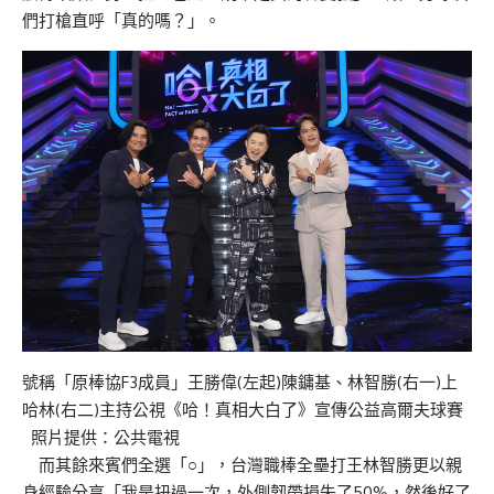
們打槍直呼「真的嗎？」。
號稱「原棒協F3成員」王勝偉(左起)陳鏞基、林智勝(右一)上
哈林(右二)主持公視《哈！真相大白了》宣傳公益高爾夫球賽
照片提供：公共電視
而其餘來賓們全選「○」，台灣職棒全壘打王林智勝更以親
身經驗分享「我是扭過一次，外側韌帶損失了50%，然後好了