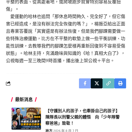
平整的表面、從高處著地，或爬坡跑步就會特別容易反覆扭
傷」。
愛運動的哈林也追問「那休息時間夠久、完全好了，但它傷
害已經造成，是沒有辦法完全恢復的嗎？」，楊振亞給出正面
且專業答覆說「其實還是有辦法恢復，但是我們腳踝需要做一
些特殊治療運動，比方在不平整的軟墊上做一些平衡訓練、功
能性訓練，去教導我們的腳踝怎麼樣再重新回復到不容易受傷
狀態」。哈林主持，充滿趣味與知識的《哈！真相大白了》，
公視每週一至三晚間9時首播，播出後上架公視＋平台。
最新消息
【守護別人的孩子，也牽掛自己的孩子】
陳隊長以刑警父親的體悟 向「少年隊警
察爸爸」致敬！
地方
2026 年 8 月 7 日