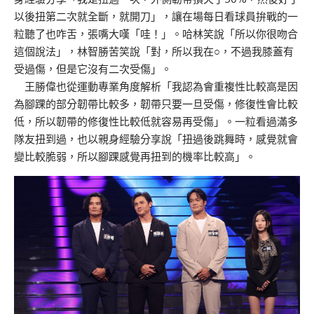
以後扭第二次就全斷，就開刀」，讓在場每日看球員拚戰的一
粒聽了也咋舌，張嘴大嘆「哇！」。哈林笑說「所以你很吻合
這個說法」，林智勝苦笑說「對，所以我在○，不過我膝蓋有
受過傷，但是它沒有二次受傷」。
王勝偉也從運動專業角度解析「我認為會重複性比較高是因
為腳踝的部分韌帶比較多，韌帶只要一旦受傷，修復性會比較
低，所以韌帶的修復性比較低就容易再受傷」。一粒看過滿多
隊友扭到過，也以親身經驗分享說「扭過後跳舞時，感覺就會
變比較脆弱，所以腳踝感覺再扭到的機率比較高」。