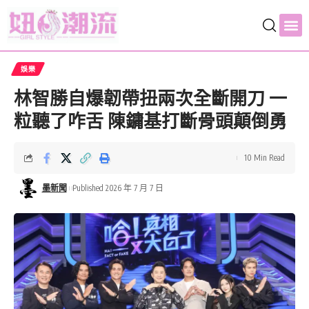
娛樂
林智勝自爆韌帶扭兩次全斷開刀 一
粒聽了咋舌 陳鏞基打斷骨頭顛倒勇
10 Min Read
墨新聞
Published 2026 年 7 月 7 日