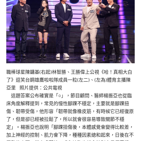
職棒球星陳鏞基(右起)林智勝、王勝偉上公視《哈！真相大白
了》逗笑台鋼雄鷹啦啦隊成員一粒(左二)、(左為)體育主播陳
亞里 照片提供：公共電視
這題答案公布確實是「○」，節目顧問、醫師楊振亞也從臨
床角度解釋提到，常見的慢性腳踝不穩定，主要就是腳踝扭
傷、韌帶受傷，他形容「韌帶就像橡皮筋，有時候它已經復原
了，但是卻已經被拉鬆了，所以就會很容易導致關節不穩
定」。楊振亞也說明「腳踝扭傷後，本體感覺會變得比較差，
加上神經的控制、肌力會下降，種種因素總和起來，日後在不