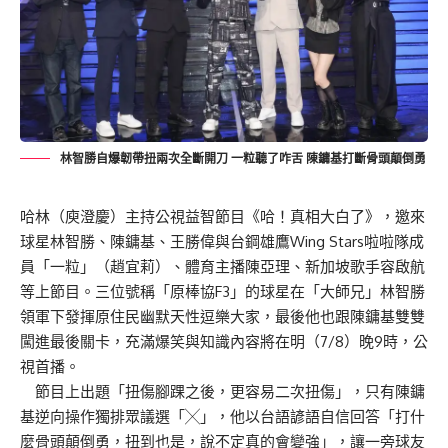
林智勝自爆韌帶扭兩次全斷開刀 一粒聽了咋舌 陳鏞基打斷骨頭顛倒勇
哈林（庾澄慶）主持公視益智節目《哈！真相大白了》，邀來
球星林智勝、陳鏞基、王勝偉與台鋼雄鷹Wing Stars啦啦隊成
員「一粒」（趙宜莉）、體育主播陳亞理、新加坡歌手容啟航
等上節目。三位號稱「原棒協F3」的球星在「大師兄」林智勝
領軍下發揮原住民幽默天性逗樂大家，最後他也跟陳鏞基雙雙
闖進最後關卡，充滿爆笑與知識內容將在明（7/8）晚9時，公
視首播。
節目上出題「扭傷腳踝之後，更容易二次扭傷」，只有陳鏞
基逆向操作獨排眾議選「╳」，他以台語諺語自信回答「打什
麼骨頭顛倒勇，扭到也是，說不定真的會變強」，讓一旁球友