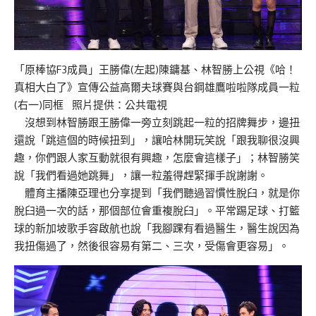
「原棒協F3成員」王勝偉(左起)陳鏞基、林智勝上公視《哈！
真相大白了》宣傳公益高爾夫球賽與台鋼雄鷹啦啦隊成員一粒
(右一)同框 照片提供：公共電視
沒想到林智勝跟王勝偉一旁立刻跳起一粒的招牌舞步，邊扭
還說「跳這個的時候扭到」，讓哈林開玩笑說「跟我聊很沒興
趣，你們跟人家互動就很有興趣，怎麼會這樣子」；林智勝笑
說「我們看過她跳舞」，讓一粒羞得趕緊揮手說謝謝。
體育主播陳亞理也分享提到「我們聽過習慣性脫臼，就是你
脫臼過一次的話，那個部位會重複脫臼」。平常踢足球、打籃
球的新加坡歌手容啟航也說「我腳踝有看過醫生，醫生說因為
我扭傷過了，然後很容易有第二、三次，受傷會更容易」。