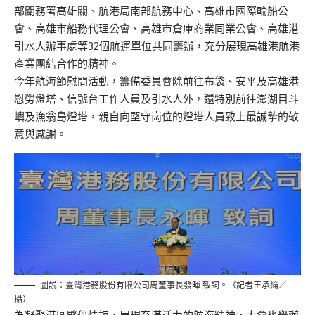
部關務署高雄關、航港局南部航務中心、高雄市國際輪船公
會、高雄市船務代理公會、高雄市倉庫商業同業公會、高雄港
引水人辦事處等32個航運單位共同籌辦，充分展現高雄港航港
產業團結合作的精神。
今年航海節慰問活動，籌備委員會除前往布袋、安平及高雄港
慰勞燈塔、信號台工作人員及引水人外，還特別前往澎湖目斗
嶼及漁翁島燈塔，親自向堅守崗位的燈塔人員致上最誠摯的敬
意與感謝。
圖説：臺灣港務股份有限公司周董事長發暉 致詞。（記者王承綸／
攝）