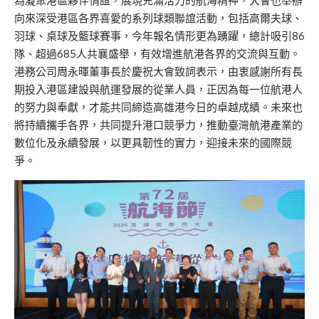
為凝聚港區夥伴情誼，展現充滿活力的航海精神，大會也舉辦
向來深受港區各界喜愛的系列球類聯誼活動，包括高爾夫球、
羽球、桌球及籃球賽事，今年報名情形更為踴躍，總計吸引86
隊、超過685人共襄盛舉，有效增進航港各界的交流與互動。
港務公司周永暉董事長於慶祝大會致詞表示，由衷感謝所有長
期投入港區建設與航運發展的從業人員，正因為每一位航港人
的努力與奉獻，才能共同締造高雄港今日的卓越成績。未來也
將持續攜手各界，共同提升港口競爭力，推動臺灣航港產業的
數位化及永續發展，以更具韌性的實力，迎接未來的國際競
爭。