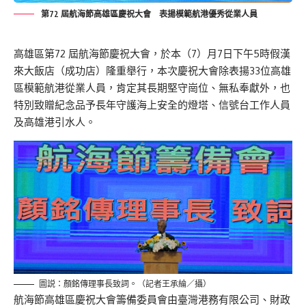
第72 屆航海節高雄區慶祝大會 表揚模範航港優秀從業人員
高雄區第72 屆航海節慶祝大會，於本（7）月7日下午5時假漢
來大飯店（成功店）隆重舉行，本次慶祝大會除表揚33位高雄
區模範航港從業人員，肯定其長期堅守崗位、無私奉獻外，也
特別致贈紀念品予長年守護海上安全的燈塔、信號台工作人員
及高雄港引水人。
圖説：顏銘傳理事長致詞。（記者王承綸／攝）
航海節高雄區慶祝大會籌備委員會由臺灣港務有限公司、財政