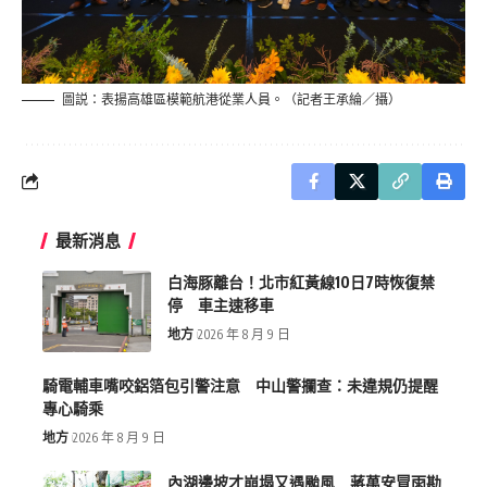
圖説：表揚高雄區模範航港從業人員。（記者王承綸／攝）
最新消息
白海豚離台！北市紅黃線10日7時恢復禁
停 車主速移車
地方
2026 年 8 月 9 日
騎電輔車嘴咬鋁箔包引警注意 中山警攔查：未違規仍提醒
專心騎乘
地方
2026 年 8 月 9 日
內湖邊坡才崩塌又遇颱風 蔣萬安冒雨勘