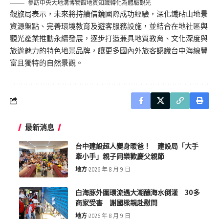
參訪中央大地溝博物館地質知識轉化為體驗觀光
觀旅局表示，未來將持續借鏡國際成功經驗，深化鐵砧山地景
資源盤點、完善環境教育及遊客服務設施，並結合在地社區與
觀光產業推動永續發展，逐步打造兼具地質教育、文化深度與
旅遊魅力的特色地景品牌，讓更多國內外旅客認識台中海線豐
富且獨特的自然景觀。
最新消息
台中建設超人變身暖爸！ 建設局「大手
牽小手」親子同樂歡慶父親節
地方
2026 年 8 月 9 日
白海豚外圍環流遇大潮釀海水倒灌 30多
商家受害 謝國樑親赴慰問
地方
2026 年 8 月 9 日