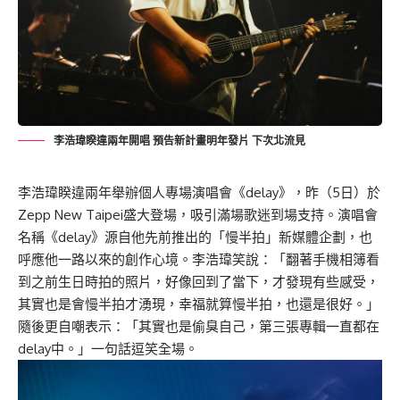
李浩瑋睽違兩年開唱 預告新計畫明年發片 下次北流見
李浩瑋睽違兩年舉辦個人專場演唱會《delay》，昨（5日）於
Zepp New Taipei盛大登場，吸引滿場歌迷到場支持。演唱會
名稱《delay》源自他先前推出的「慢半拍」新媒體企劃，也
呼應他一路以來的創作心境。李浩瑋笑說：「翻著手機相簿看
到之前生日時拍的照片，好像回到了當下，才發現有些感受，
其實也是會慢半拍才湧現，幸福就算慢半拍，也還是很好。」
隨後更自嘲表示：「其實也是偷臭自己，第三張專輯一直都在
delay中。」一句話逗笑全場。