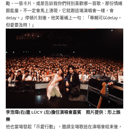
勵、一張卡片，或是告訴我你們特別喜歡哪一首歌，那份情緒
跟能量，不一定會馬上湧現，它就跟這場演唱會一樣，會
delay。」停頓片刻後，他笑著補上一句：「專輯可以delay，
但愛要及時！」
李浩瑋(右)邀 LÜCY (左)擔任演唱會嘉賓 照片提供：形上娛
樂
他也當場發起「示愛行動」，邀請全場歌迷在演唱會結束後，