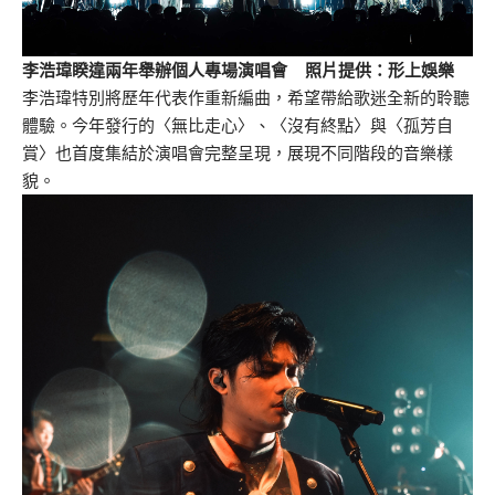
李浩瑋睽違兩年舉辦個人專場演唱會 照片提供：形上娛樂
李浩瑋特別將歷年代表作重新編曲，希望帶給歌迷全新的聆聽
體驗。今年發行的〈無比走心〉、〈沒有終點〉與〈孤芳自
賞〉也首度集結於演唱會完整呈現，展現不同階段的音樂樣
貌。