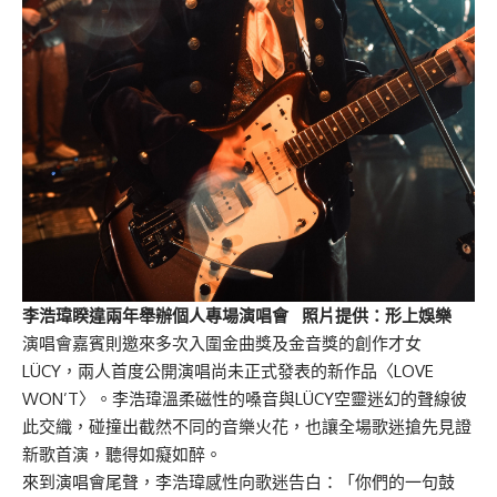
李浩瑋睽違兩年舉辦個人專場演唱會 照片提供：形上娛樂
演唱會嘉賓則邀來多次入圍金曲獎及金音獎的創作才女
LÜCY，兩人首度公開演唱尚未正式發表的新作品〈LOVE
WON’T〉。李浩瑋溫柔磁性的嗓音與LÜCY空靈迷幻的聲線彼
此交織，碰撞出截然不同的音樂火花，也讓全場歌迷搶先見證
新歌首演，聽得如癡如醉。
來到演唱會尾聲，李浩瑋感性向歌迷告白：「你們的一句鼓