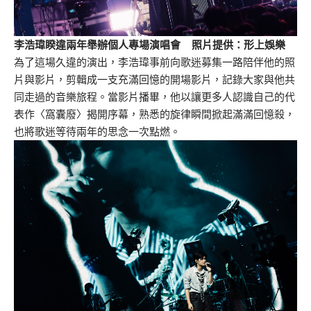
李浩瑋睽違兩年舉辦個人專場演唱會 照片提供：形上娛樂
為了這場久違的演出，李浩瑋事前向歌迷募集一路陪伴他的照
片與影片，剪輯成一支充滿回憶的開場影片，記錄大家與他共
同走過的音樂旅程。當影片播畢，他以讓更多人認識自己的代
表作〈窩囊廢〉揭開序幕，熟悉的旋律瞬間掀起滿滿回憶殺，
也將歌迷等待兩年的思念一次點燃。