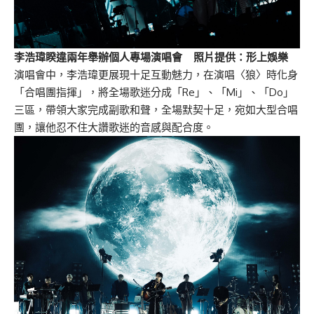
李浩瑋睽違兩年舉辦個人專場演唱會 照片提供：形上娛樂
演唱會中，李浩瑋更展現十足互動魅力，在演唱〈狼〉時化身
「合唱團指揮」，將全場歌迷分成「Re」、「Mi」、「Do」
三區，帶領大家完成副歌和聲，全場默契十足，宛如大型合唱
團，讓他忍不住大讚歌迷的音感與配合度。