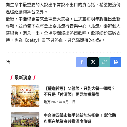
向生命中最重要的人說出平常說不出口的真心話，希望把這份
溫暖延續到舞台之外。
最後，李浩瑋更帶來全場最大驚喜，正式宣布明年將推出全新
專輯，並預告下次將登上臺北流行音樂中心（北流）舉辦個人
演唱會。消息一出，全場瞬間爆出熱烈歡呼，歌迷紛紛高喊支
持，也為《delay》畫下最熱血、最充滿期待的句點。
最新消息
【薩迦哲思】父親節，只能大餐一頓嗎？
不只是「付清節」更要培福積德
地方
2026 年 8 月 8 日
中台灣四縣市攜手赴新加坡拓銷！ 彰化縣
府率在地業者共推深度旅遊