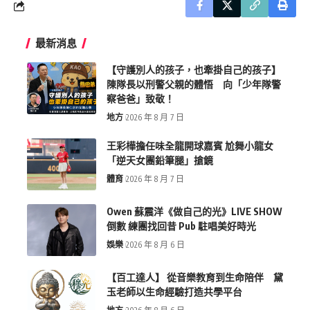
最新消息
【守護別人的孩子，也牽掛自己的孩子】
陳隊長以刑警父親的體悟 向「少年隊警
察爸爸」致敬！
地方
2026 年 8 月 7 日
王彩樺擔任味全龍開球嘉賓 尬舞小龍女
「逆天女團鉛筆腿」搶鏡
體育
2026 年 8 月 7 日
Owen 蘇震洋《做自己的光》LIVE SHOW
倒數 練團找回昔 Pub 駐唱美好時光
娛樂
2026 年 8 月 6 日
【百工達人】 從音樂教育到生命陪伴 黛
玉老師以生命經驗打造共學平台