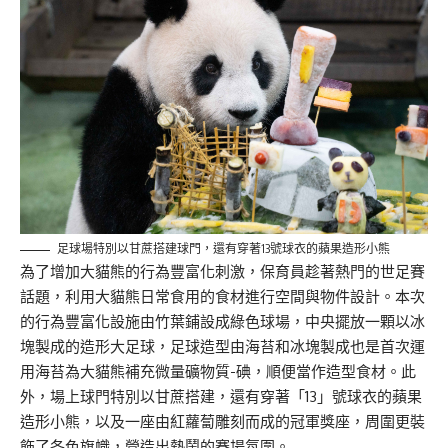
足球場特別以甘蔗搭建球門，還有穿著13號球衣的蘋果造形小熊
為了增加大貓熊的行為豐富化刺激，保育員趁著熱門的世足賽
話題，利用大貓熊日常食用的食材進行空間與物件設計。本次
的行為豐富化設施由竹葉鋪設成綠色球場，中央擺放一顆以冰
塊製成的造形大足球，足球造型由海苔和冰塊製成也是首次運
用海苔為大貓熊補充微量礦物質-碘，順便當作造型食材。此
外，場上球門特別以甘蔗搭建，還有穿著「13」號球衣的蘋果
造形小熊，以及一座由紅蘿蔔雕刻而成的冠軍獎座，周圍更裝
飾了各色旗幟，營造出熱鬧的賽場氛圍。