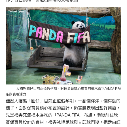
大貓熊圓仔目前正值假孕期，對保育員精心布置的檜木香氛PANDA FIFA
布旗表現活力
雖然大貓熊「圓仔」目前正值假孕期，一副懶洋洋、懶得動的
樣子，面對保育員精心布置的設計，仍賞臉表現出些許興趣，
先是撥弄充滿檜木香氛的「PANDA FIFA」布旗，隨後前往欣
賞保育員設計的食材，撥弄冰塊足球與甘蔗球門後，抱走由紅