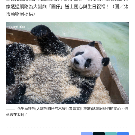
家透過網路為大貓熊「圓仔」送上關心與生日祝福！（圖／北
市動物園提供）
花生麻糬熊(大貓熊圓仔的木屑行為豐富化設施)感謝紛絲們的關心，假
孕實在太睏了