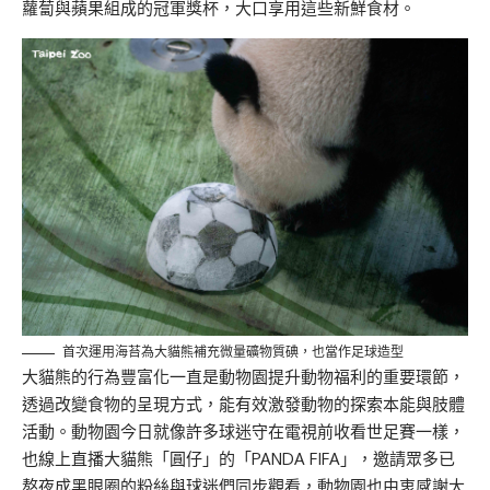
蘿蔔與蘋果組成的冠軍獎杯，大口享用這些新鮮食材。
首次運用海苔為大貓熊補充微量礦物質碘，也當作足球造型
大貓熊的行為豐富化一直是動物園提升動物福利的重要環節，
透過改變食物的呈現方式，能有效激發動物的探索本能與肢體
活動。動物園今日就像許多球迷守在電視前收看世足賽一樣，
也線上直播大貓熊「圓仔」的「PANDA FIFA」，邀請眾多已
熬夜成黑眼圈的粉絲與球迷們同步觀看，動物園也由衷感謝大