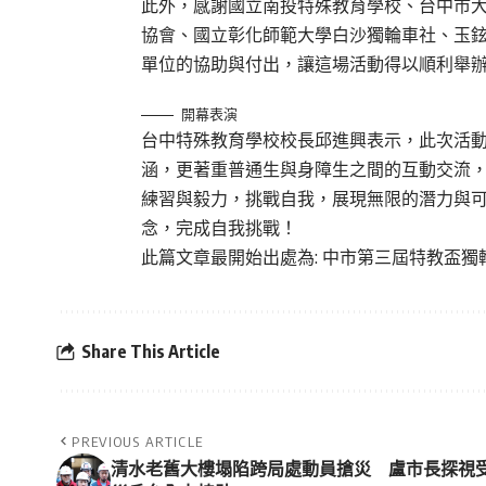
此外，感謝國立南投特殊教育學校、台中市
協會、國立彰化師範大學白沙獨輪車社、玉
單位的協助與付出，讓這場活動得以順利舉
開幕表演
台中特殊教育學校校長邱進興表示，此次活
涵，更著重普通生與身障生之間的互動交流
練習與毅力，挑戰自我，展現無限的潛力與
念，完成自我挑戰！
此篇文章最開始出處為:
中市第三屆特教盃獨
Share This Article
PREVIOUS ARTICLE
清水老舊大樓塌陷跨局處動員搶災 盧市長探視