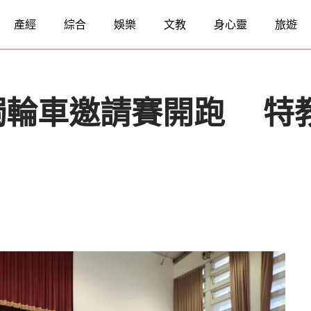
產經
綜合
娛樂
文教
身心靈
旅遊
獨輪車邀請賽開跑 特