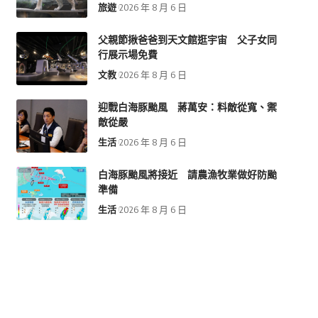
旅遊
2026 年 8 月 6 日
父親節揪爸爸到天文館逛宇宙 父子女同
行展示場免費
文教
2026 年 8 月 6 日
迎戰白海豚颱風 蔣萬安：料敵從寬、禦
敵從嚴
生活
2026 年 8 月 6 日
白海豚颱風將接近 請農漁牧業做好防颱
準備
生活
2026 年 8 月 6 日