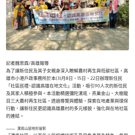
記者魏思霖/高雄報導
為了讓新住民及其子女親身深入瞭解農村再生與低碳社區，高
雄市小港戶政事務所於本(3)月8日、15日、22日辦理新住民
「社區巡禮~認識高雄在地文化」活動，吸引90人次的新住民
及其家人積極參與。本活動精選彌陀漯底、燕巢金山、大樹龍
目三大農村再生社區，透過導覽與體驗，探索在地產業與環保
行動，讓新住民更認識高雄農村的多元樣貌，強化與在地社區
的連結。
漯底山惡地形留影