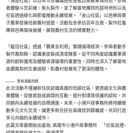
「漯底社區」以百年斗笠編織技術及虱目魚產業為特色，參與
者體驗斗笠彩繪、魚丸製作，並了解當地獨特的惡地地形以及
社區透過綠化與節電推動永續發展。「金山社區」以芭樂與棗
子農業發展低碳農村旅遊，活動包含參訪百年古厝、製作紅龜
粿與芭樂風味披薩，展現農村生活的樸實魅力。
「龍目社區」透過「農業全利用」實踐循環經濟，參與者動手
製作鳳梨酥，認識果皮製成清潔酵素，從不同角度認識農業資
源的創新運用及體驗資源循環的重要性，同時也深入了解當地
金鑽鳳梨的生產過程，對農村發展有了更深的體悟。
學員滿載而歸
此次活動不僅讓新住民認識高雄的低碳社區，更透過文化與農
業體驗，促進家庭成員間的互動，提升對環境保護的認知，共
同朝向永續發展的目標邁進。未來，小港戶政事務所將持續推
動多元文化交流，讓更多新住民在高雄找到歸屬感，共同打造
多元共融的永續城市。
此篇文章最開始出處為:
高雄市小港戶政事務所 「社區巡禮~
認識高雄在地文化」圓滿落幕