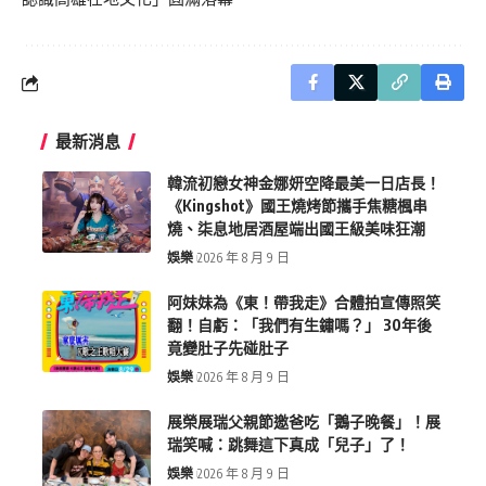
最新消息
韓流初戀女神金娜妍空降最美一日店長！
《Kingshot》國王燒烤節攜手焦糖楓串
燒、柒息地居酒屋端出國王級美味狂潮
娛樂
2026 年 8 月 9 日
阿妹妹為《東！帶我走》合體拍宣傳照笑
翻！自虧：「我們有生鏽嗎？」 30年後
竟變肚子先碰肚子
娛樂
2026 年 8 月 9 日
展榮展瑞父親節邀爸吃「鵝子晚餐」！展
瑞笑喊：跳舞這下真成「兒子」了！
娛樂
2026 年 8 月 9 日