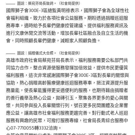
圖説：蔡宛芬局長致詞。（社會局提供）
國際獅子會300E-3區總監黃明祿表示，國際獅子會為全球性社
會福利組織，致力於各項社會公益服務。期盼透過捐贈巡迴服
務專車，適時給予長輩們健康控管建議、提供福利服務資訊及
進行文康休閒交流等活動，增加長輩社區融合及自立生活的機
會，同時照顧長輩們健康，減輕家人照顧負擔。
圖説：捐贈儀式大合照。（社會局提供）
高雄市政府社會局蔡宛芬局長表示，福利服務需要公私部門共
同協力合作，整合資源使服務發揮加倍效益，提供市民更優質
福利服務，這次非常感謝國際獅子會300E-3區對長輩的關懷與
協助，熱心捐贈高齡醫療健康巡迴服務專車，挹注資源提升服
務量能，使長輩能獲得更妥適便利的服務，也期待藉由捐贈者
的善行義舉及熱心公益，拋磚引玉，聚集各界更多的愛心與關
懷，共同參與投入長輩關懷行列，號召更多民間團體及企業響
應公益，讓高雄市社會福利服務更趨完善。對行動式老人巡迴
服務有興趣的民眾，可撥打服務專線，社會局長青綜合服務中
心07-7710055轉3332洽詢。