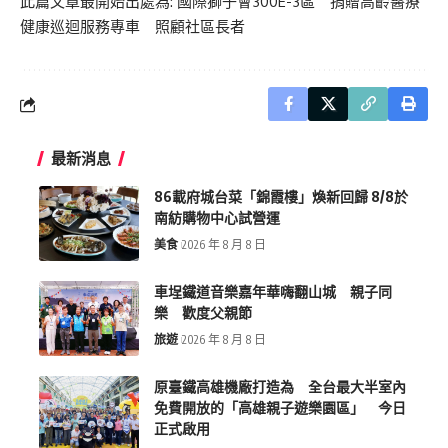
此篇文章最開始出處為:
國際獅子會300E-3區 捐贈高齡醫療
健康巡迴服務專車 照顧社區長者
最新消息
86載府城台菜「錦霞樓」煥新回歸 8/8於
南紡購物中心試營運
美食
2026 年 8 月 8 日
車埕鐵道音樂嘉年華嗨翻山城 親子同
樂 歡度父親節
旅遊
2026 年 8 月 8 日
原臺鐵高雄機廠打造為 全台最大半室內
免費開放的「高雄親子遊樂園區」 今日
正式啟用