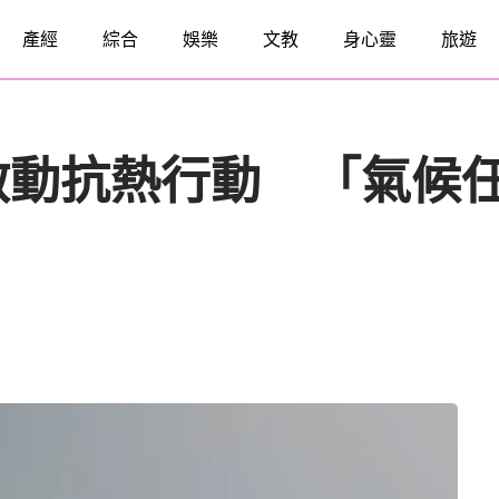
產經
綜合
娛樂
文教
身心靈
旅遊
啟動抗熱行動 「氣候