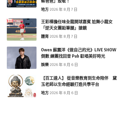
察爸爸」致敬！
地方
2026 年 8 月 7 日
王彩樺擔任味全龍開球嘉賓 尬舞小龍女
「逆天女團鉛筆腿」搶鏡
體育
2026 年 8 月 7 日
Owen 蘇震洋《做自己的光》LIVE SHOW
倒數 練團找回昔 Pub 駐唱美好時光
娛樂
2026 年 8 月 6 日
【百工達人】 從音樂教育到生命陪伴 黛
玉老師以生命經驗打造共學平台
地方
2026 年 8 月 6 日