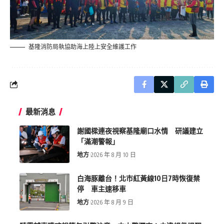
基隆消防局執協助海上陸上安全維護工作
最新消息
謝國樑連夜視察基隆廟口水情 研議建立
「滿潮警報」
地方
2026 年 8 月 10 日
白海豚離台！北市紅黃線10日7時恢復禁
停 車主速移車
地方
2026 年 8 月 9 日