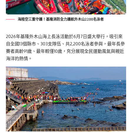
海陸空三重守護！基隆消防全力護航外木山2200名泳者
2026年基隆外木山海上長泳活動於6月7日盛大舉行，吸引來
自全國13個縣市、303支隊伍、共2,200名泳者參與，最年長參
賽者高齡91歲、最年輕僅10歲，充分展現全民運動風氣與親近
海洋的熱情。