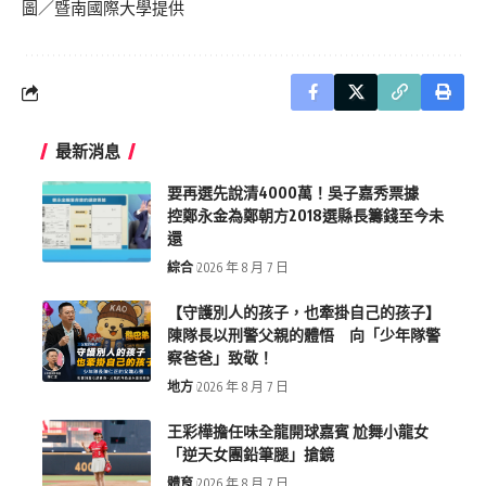
圖／暨南國際大學提供
最新消息
要再選先說清4000萬！吳子嘉秀票據
控鄭永金為鄭朝方2018選縣長籌錢至今未
還
綜合
2026 年 8 月 7 日
【守護別人的孩子，也牽掛自己的孩子】
陳隊長以刑警父親的體悟 向「少年隊警
察爸爸」致敬！
地方
2026 年 8 月 7 日
王彩樺擔任味全龍開球嘉賓 尬舞小龍女
「逆天女團鉛筆腿」搶鏡
體育
2026 年 8 月 7 日