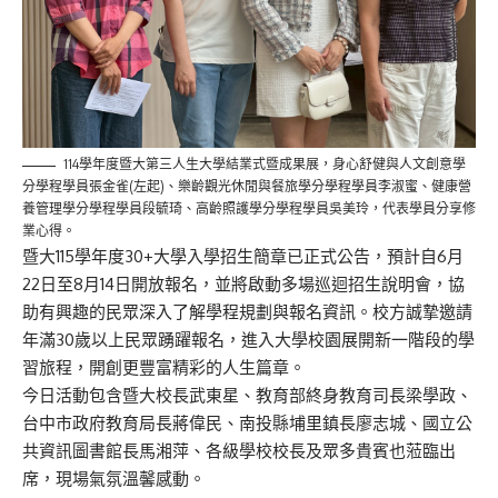
114學年度暨大第三人生大學結業式暨成果展，身心舒健與人文創意學
分學程學員張金雀(左起)、樂齡觀光休閒與餐旅學分學程學員李淑蜜、健康營
養管理學分學程學員段毓琦、高齡照護學分學程學員吳美玲，代表學員分享修
業心得。
暨大115學年度30+大學入學招生簡章已正式公告，
預計自6月
22日至8月14日開放報名，
並將啟動多場巡迴招生說明會，
協
助有興趣的民眾深入了解學程規劃與報名資訊。
校方誠摯邀請
年滿30歲以上民眾踴躍報名，
進入大學校園展開新一階段的學
習旅程，
開創更豐富精彩的人生篇章。
今日活動包含暨大校長武東星、教育部終身教育司長梁學政、
台中市政府教育局長蔣偉民、南投縣埔里鎮長廖志城、
國立公
共資訊圖書館長馬湘萍、
各級學校校長及眾多貴賓也蒞臨出
席，現場氣氛溫馨感動。