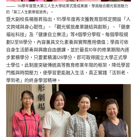
114學年度暨大第三人生大學結業式暨成果展，學員融合觀光餐旅魅力
的「第三人生歡樂餐旅秀」。
暨大副校長楊振昇指出，115學年度再次獲教育部核定開設「
人
文跨域與身心韌性」、「觀光餐旅產業鏈結與創新」、「
健康
福祉科技」及「健康自立樂活」等4個學分學程，
每個學程規
劃12至18學分，內容兼具文化素養與實際應用價值；
學員可依
自身生活節奏與興趣自由選課，
並於最長10年的修業期限內逐
步累積學分，
只要累積滿128學分，即可取得國立大學正式學
士學位，
此制度突破傳統高等教育修業年限的框架，
降低學習
門檻與時間壓力，使學習更能融入生活，真正實踐「
活到老、
學到老」的終身學習精神。