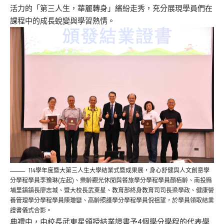
活力的「第三人生，
華麗轉身」繽紛走秀，
充分展現學員們在
課程中的成長蛻變與學習熱情。
114學年度暨大第三人生大學結業式暨成果展，身心舒健與人文創意學
分學程學員李豫琳(左起)、樂齡觀光休閒與餐旅學分學程學員顏栢齡、南投縣
埔里鎮鎮長廖志城、暨大校長武東星、教育部終身教育司司長梁學政、健康營
養管理學分學程學員陳瓊孌、高齡照護學分學程學員倪祖望，於學員領取結業
證書儀式合影。
典禮中，由校長武東星頒授結業證書予4個學分學程的代表學