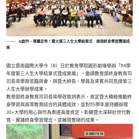
AI創作、華麗走秀！暨大第三人生大學結業式 展現終身學習豐碩成
果
國立暨南國際大學今（8）日於教育學院圓形劇場舉辦「
114學
年度第三人生大學結業式暨成果展」，
邀請教育部終身教育司
司長梁學政蒞臨與會，與暨大師長、
學員及來賓共同見證第三
人生大學辦學成果。
教育部終身教育司司長梁學政致詞表示，
肯定暨大積極推動終
身學習與高等教育結合的具體成效，
並對115學年度持續辦理
30+大學的用心與作為表達高度肯定，
彰顯暨大深耕壯世代教
育、實踐終身學習理念，並展現豐碩的成果。