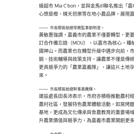
級超市 Mia C’bon，並與金馬61聯名
心想是橙、晴天芭樂等在地小農品牌，展現
市長贈匾給總常務監事劉明澄。
黃敏惠強調，嘉義市的農業不僅要轉型，更
訂合作備忘錄（MOU），以嘉市為核心，種
國神山。而農業也在轉型升級中邁步向前，
銷、技術輔導與政策支持，讓農業不僅是傳
更具競爭力的「農業嘉義隊」，讓這片土地
來。
市長贈匾給總幹事黃騰輝。
建設處長田長沛表示，市府亦積極推動農村
農村社區，發展特色農業體驗活動，如窯烤
基地，更成為文化傳承與食農教育的重要場
升農業價值與競爭力，為嘉義市農業開創更
大合照。