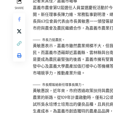
記者宋其佳／嘉義市報導
嘉義市農會第12屆選任人員當選慶祝活動於今
SHARE
開。新任理事長陳力維、常務監事劉明澄、總
長與63位會員代表由市長黃敏惠一一頒發匾
市府與農會及農民繼續合作，為嘉義市農業
市長力挺農民。
黃敏惠表示，嘉義市雖然農業規模不大，但
民。而嘉義市憑藉鄰近嘉義縣、雲林縣與台
是要成為農民最堅強的後盾。嘉義市擁有堅
發中心及嘉義大學農產加值打樣中心等機構
市場競爭力，推動產業升級。
市長贈匾給新任理事長陳力。
黃敏惠說，近年來，市府透過政策扶持與農
農業的新路。從109年計畫啟動時，僅有2公
試所吳永培博士培育出的優良品種，且具抗
生產成本，為嘉義市創造獨特的農產品品牌