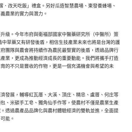
推出「嘉嚐．改天吃飯」禮盒。另好瓜造智慧農場、東發養蜂場、
嘉義農業的實力與潛力。
要升級。今年市府與衛福部國家中醫藥研究所（中醫所）簽
植中草藥又有研發後盾，相信生技產業未來也將是台灣的護
市府團隊與農會將持續作為農民最堅實的後盾，透過品牌行
統產業，更成為推動經濟成長的重要動能。我們將攜手打造
孕育的不只是豐收的作物，更是一個充滿機會與希望的未
經濟發展，輔導紅瓦厝、大溪、頂庄、精忠、盧厝、何庄等
麵包、米碳手工皂、獨角仙手作等，使農村不僅是農業生產
域。透過農產品品牌化與農村體驗經濟的雙軌並進，全面提
多可能。