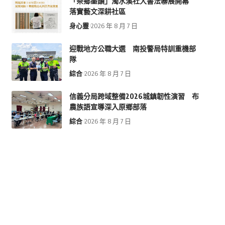
「茶鄉墨韻」濁水溪社大書法聯展開幕
落實藝文深耕社區
身心靈
2026 年 8 月 7 日
迎戰地方公職大選 南投警局特訓重機部
隊
綜合
2026 年 8 月 7 日
信義分局跨域整備2026城鎮韌性演習 布
農族語宣導深入原鄉部落
綜合
2026 年 8 月 7 日