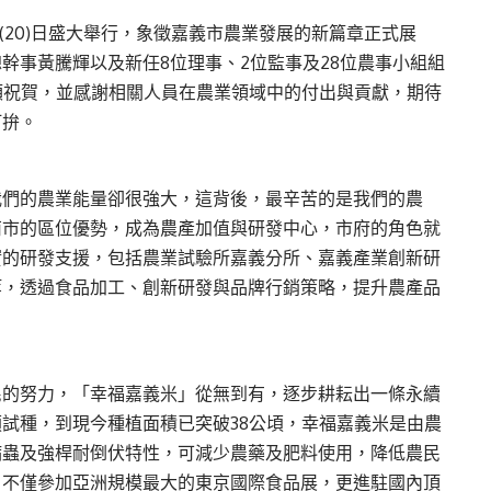
(20)日盛大舉行，象徵嘉義市農業發展的新篇章正式展
幹事黃騰輝以及新任8位理事、2位監事及28位農事小組組
額祝賀，並感謝相關人員在農業領域中的付出與貢獻，期待
打拚。
我們的農業能量卻很強大，這背後，最辛苦的是我們的農
南市的區位優勢，成為農產加值與研發中心，市府的角色就
實的研發支援，包括農業試驗所嘉義分所、嘉義產業創新研
等，透過食品加工、創新研發與品牌行銷策略，提升農產品
民的努力，「幸福嘉義米」從無到有，逐步耕耘出一條永續
頃試種，到現今種植面積已突破38公頃，幸福嘉義米是由農
病蟲及強桿耐倒伏特性，可減少農藥及肥料使用，降低農民
，不僅參加亞洲規模最大的東京國際食品展，更進駐國內頂