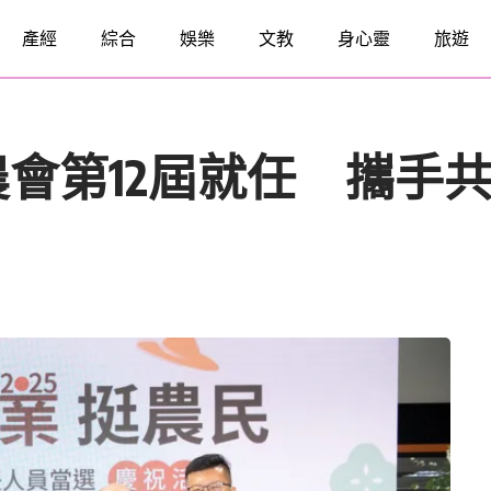
產經
綜合
娛樂
文教
身心靈
旅遊
會第12屆就任 攜手