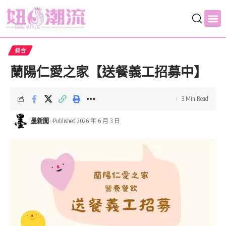
作家部落客專欄
生活
產經
綜合
娛樂
文教
身心靈
旅遊
美食
體育
法律天地
地方
綜合
蘭陽仁愛之家【送餐義工招募中】
3 Min Read
墨新聞
Published 2026 年 6 月 3 日