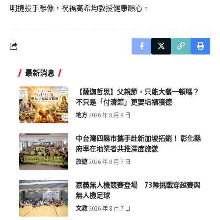
明
捷
投手雕像，祝福高希均教授健康順心。
最新消息
【薩迦哲思】父親節，只能大餐一頓嗎？
不只是「付清節」更要培福積德
地方
2026 年 8 月 8 日
中台灣四縣市攜手赴新加坡拓銷！ 彰化縣
府率在地業者共推深度旅遊
旅遊
2026 年 8 月 7 日
嘉義無人機競賽登場 73隊挑戰穿越賽與
無人機足球
文教
2026 年 8 月 7 日