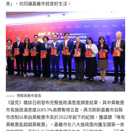
來」，共同讓嘉義市就是好生活。
得獎各縣市首長
《遠見》雜誌日前發布完整施政滿意度調查結果，其中黃敏惠
市長施政滿意度以85.1%高標奪得五星，再次刷新嘉義市自縣
市改制以來由黃敏惠市長於2022年創下的紀錄，獲盛讚「唯有
黃敏惠能超越黃敏惠」。嘉義市在八大施政面向獲全國第一肯