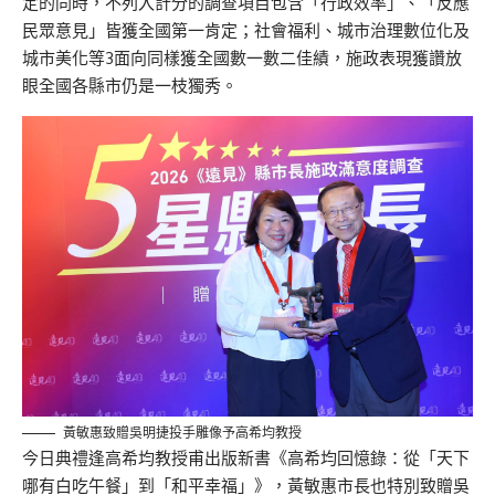
定的同時，不列入計分的調查項目包含「行政效率」、「反應
民眾意見」皆獲全國第一肯定；社會福利、城市治理數位化及
城市美化等3面向同樣獲全國數一數二佳績，施政表現獲讚放
眼全國各縣市仍是一枝獨秀。
黃敏惠致贈吳明捷投手雕像予
高希均教授
今日典禮逢高希均教授甫出版新書《高希均回憶錄：從「天下
哪有白吃午餐」到「和平幸福」》，黃敏惠市長也特別致贈吳