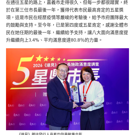
在通往五星的路上，嘉義市走得很久、但每一步都很踏實，終
於在第三任市長最後一年，獲得代表市民最高肯定的五星獎
項，這是市民在經歷疫情等嚴峻的考驗後，給予市府團隊最大
的鼓勵與支持。至今年，已是第四度或五星肯定，感謝全體市
民在她任期的最後一年，繼續給予支持，讓八大面向滿意度提
升繼續向上3.4%、平均滿意度達80.8％的力量。
《遠見》雜誌發行人高希均與黃敏惠合影