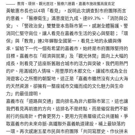
教育、環保、觀光居冠，醫療六連霸，嘉義市施政獲高度肯定
黃敏惠市長也以4項「看見」，說明此次調查對市府團隊而言
的意義。「醫療衛生」滿意度近九成、達89.3%、「消防與公
安」、「警政治安」雙雙登本島縣市第一，感謝全體醫護、警
消同仁堅守崗位，讓人看見在嘉義市生活的安心與堅韌；「環
保」與「教育」連2年蟬聯全國第一，看見土地的永續與傳
承，留給下一代一個有希望的嘉義市，始終是市府團隊堅持的
目標。嘉義市在「經濟與就業」及「觀光休閒」面向上大幅的
成長，則看見了這座新舊融合城市的活力與突破，我們用熱門
的IP、用滿城的人情味、用豐厚的木都文化，讓城市成為全台
灣遊客心之所嚮的朝聖地，這正是「嘉義市雖然沒有大山大海
的天然資源，卻擁有一整座城市交織而成的文化魅力與生命
力」的最佳證明。
嘉義市在「道路與交通」面向排名為非六都縣市第三，這也讓
我們看見再前進的方向，這排名不是終點，而是催促我們不斷
前行的指南針。們會更努力、更用力完善層級式公共運輸，爭
取嘉義市的未來命脈-高鐵聯外嘉義軌道建設，補上最缺落的
一環。再次感謝五星市民與市府團隊「共同寫歷史、作伙拼未