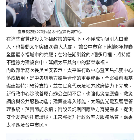
盧市長訪視公設民營太平宜昌托嬰中心
在這些實質建設與社福政策的帶動下，不僅成功吸引人口流
入，也帶動太平突破20萬人大關， 讓台中市寫下連續8年蟬聯
全國最幸福城市的榮耀；在她任期剩餘的7個多月裡，將持續
不遺餘力建設台中，延續太平與台中的繁榮幸福。
內政部常務次長吳堂安表示，太平區行政中心暨宜昌托嬰中心
落成啟用，是中央與地方攜手合作的重要成果，全案獲前瞻基
礎建設特別預算支持，並在民意代表及地方政府協力下完成。
新行政中心除改善原有辦公空間不足，也強化災害應變、救災
調度與公共服務功能；建築並導入綠能、太陽能光電及智慧管
理系統，落實節能永續；附設公託則回應地方育兒需求，提供
安全友善的托育環境，未來將提升行政效率與服務品質，嘉惠
太平區及台中市民。