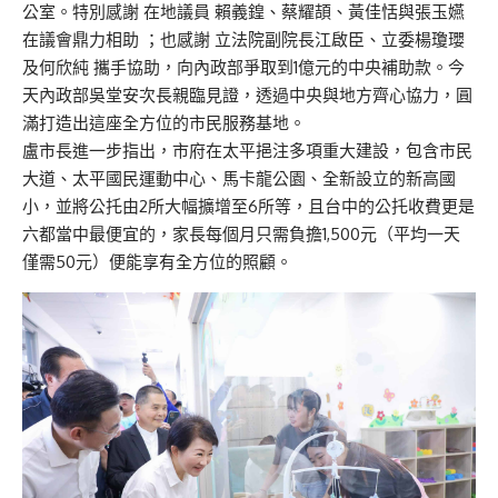
公室。特別感謝 在地議員 賴義鍠、蔡耀頡、黃佳恬與張玉嬿
在議會鼎力相助 ；也感謝 立法院副院長江啟臣、立委楊瓊瓔
及何欣純 攜手協助，向內政部爭取到1億元的中央補助款。今
天內政部吳堂安次長親臨見證，透過中央與地方齊心協力，圓
滿打造出這座全方位的市民服務基地。
盧市長進一步指出，市府在太平挹注多項重大建設，包含市民
大道、太平國民運動中心、馬卡龍公園、全新設立的新高國
小，並將公托由2所大幅擴增至6所等，且台中的公托收費更是
六都當中最便宜的，家長每個月只需負擔1,500元（平均一天
僅需50元）便能享有全方位的照顧。