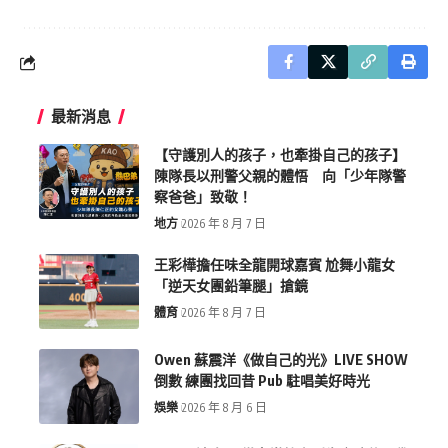
最新消息
【守護別人的孩子，也牽掛自己的孩子】
陳隊長以刑警父親的體悟 向「少年隊警
察爸爸」致敬！
地方
2026 年 8 月 7 日
王彩樺擔任味全龍開球嘉賓 尬舞小龍女
「逆天女團鉛筆腿」搶鏡
體育
2026 年 8 月 7 日
Owen 蘇震洋《做自己的光》LIVE SHOW
倒數 練團找回昔 Pub 駐唱美好時光
娛樂
2026 年 8 月 6 日