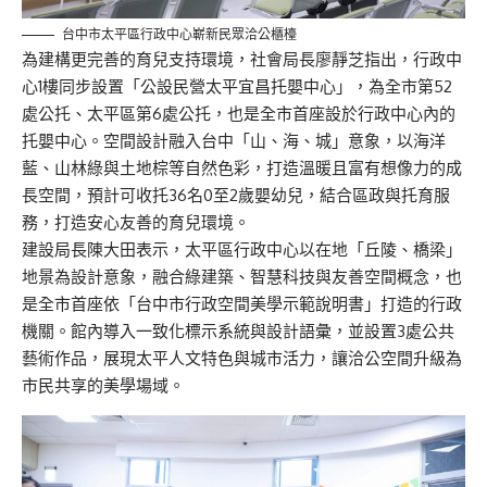
台中市太平區行政中心嶄新民眾洽公櫃檯
為建構更完善的育兒支持環境，社會局長廖靜芝指出，行政中
心1樓同步設置「公設民營太平宜昌托嬰中心」，為全市第52
處公托、太平區第6處公托，也是全市首座設於行政中心內的
托嬰中心。空間設計融入台中「山、海、城」意象，以海洋
藍、山林綠與土地棕等自然色彩，打造溫暖且富有想像力的成
長空間，預計可收托36名0至2歲嬰幼兒，結合區政與托育服
務，打造安心友善的育兒環境。
建設局長陳大田表示，太平區行政中心以在地「丘陵、橋梁」
地景為設計意象，融合綠建築、智慧科技與友善空間概念，也
是全市首座依「台中市行政空間美學示範說明書」打造的行政
機關。館內導入一致化標示系統與設計語彙，並設置3處公共
藝術作品，展現太平人文特色與城市活力，讓洽公空間升級為
市民共享的美學場域。