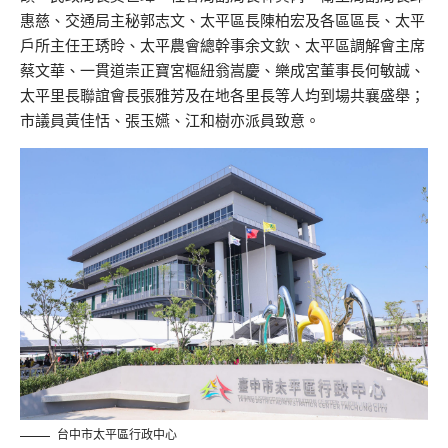
惠慈、交通局主秘郭志文、太平區長陳柏宏及各區區長、太平
戶所主任王琇昤、太平農會總幹事余文欽、太平區調解會主席
蔡文華、一貫道崇正寶宮樞紐翁嵩慶、樂成宮董事長何敏誠、
太平里長聯誼會長張雅芳及在地各里長等人均到場共襄盛舉；
市議員黃佳恬、張玉嬿、江和樹亦派員致意。
台中市太平區行政中心