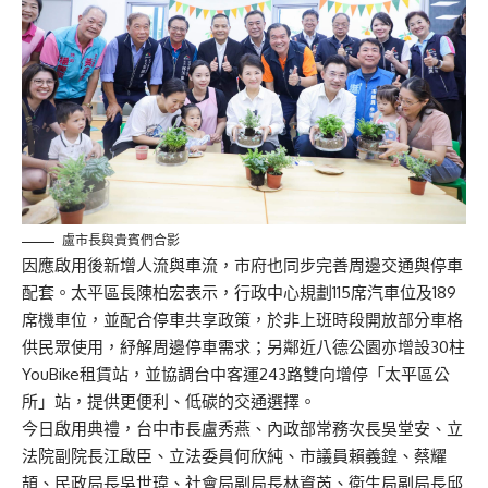
盧市長與貴賓們合影
因應啟用後新增人流與車流，市府也同步完善周邊交通與停車
配套。太平區長陳柏宏表示，行政中心規劃115席汽車位及189
席機車位，並配合停車共享政策，於非上班時段開放部分車格
供民眾使用，紓解周邊停車需求；另鄰近八德公園亦增設30柱
YouBike租賃站，並協調台中客運243路雙向增停「太平區公
所」站，提供更便利、低碳的交通選擇。
今日啟用典禮，台中市長盧秀燕、內政部常務次長吳堂安、立
法院副院長江啟臣、立法委員何欣純、市議員賴義鍠、蔡耀
頡、民政局長吳世瑋、社會局副局長林資芮、衛生局副局長邱