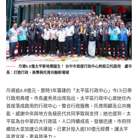
斥資6.8億太平新地標誕生！ 台中市首座行政中心附設公托啟用 盧市
長：打造行政、美學與托育共融新場域
斥資逾6.8億元、歷時3年籌建的「太平區行政中心」今(3)日舉
行啟用典禮。市長盧秀燕出席指出，太平區行政中心是她任內
首座落成啟用的行政中心，整合行政服務、托育照顧及公共機
能，感謝中央與地方各級民代共同爭取與支持；她也提到，太
平區為台中第四大行政區，人口持續成長、發展迅速，市府持
續加大並加速公共建設，已累計投入逾130億元經費，讓太平
區更宜居、更具競爭力。