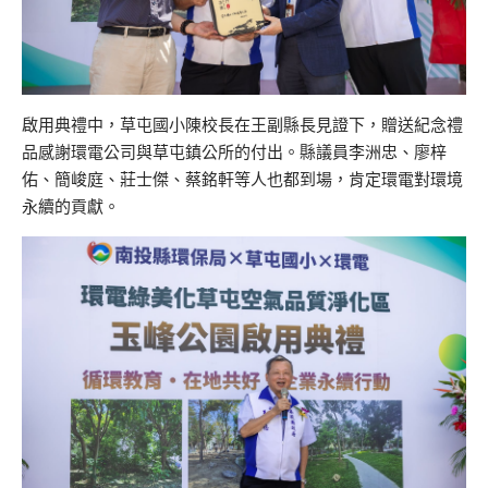
啟用典禮中，草屯國小陳校長在王副縣長見證下，贈送紀念禮
品感謝環電公司與草屯鎮公所的付出。縣議員李洲忠、廖梓
佑、簡峻庭、莊士傑、蔡銘軒等人也都到場，肯定環電對環境
永續的貢獻。