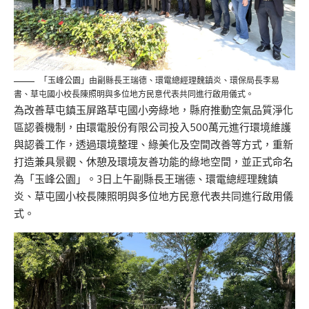
「玉峰公園」由副縣長王瑞德、環電總經理魏鎮炎、環保局長李易
書、草屯國小校長陳照明與多位地方民意代表共同進行啟用儀式。
為改善草屯鎮玉屏路草屯國小旁綠地，縣府推動空氣品質淨化
區認養機制，由環電股份有限公司投入500萬元進行環境維護
與認養工作，透過環境整理、綠美化及空間改善等方式，重新
打造兼具景觀、休憩及環境友善功能的綠地空間，並正式命名
為「玉峰公園」。3日上午副縣長王瑞德、環電總經理魏鎮
炎、草屯國小校長陳照明與多位地方民意代表共同進行啟用儀
式。