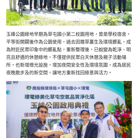
玉峰公園綠地早期為草屯國小第二校園用地，曾是學校宿舍，
平等街開闢後作為公園使用，過去因雜草叢生及環境髒亂，成
為附近民眾印象中的髒亂點，重新整理後，已蛻變為乾淨、明
亮且舒適的休憩綠地，不僅提供民眾白天休憩及親子活動場
所，也新增燈光設施，增加夜間安全性及環境氛圍，成為居民
夜晚散步及的新空間，讓地方重新找回綠意與活力。