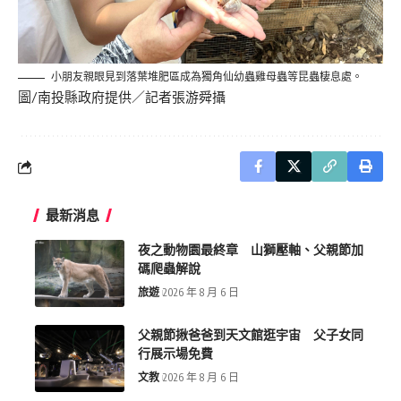
小朋友親眼見到落葉堆肥區成為獨角仙幼蟲雞母蟲等昆蟲棲息處。
圖/南投縣政府提供／記者張游舜攝
最新消息
夜之動物園最終章 山獅壓軸、父親節加
碼爬蟲解說
旅遊
2026 年 8 月 6 日
父親節揪爸爸到天文館逛宇宙 父子女同
行展示場免費
文教
2026 年 8 月 6 日