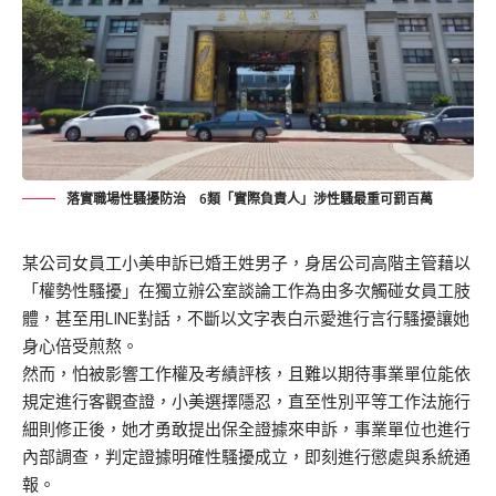
落實職場性騷擾防治 6類「實際負責人」涉性騷最重可罰百萬
某公司女員工小美申訴已婚王姓男子，身居公司高階主管藉以
「權勢性騷擾」在獨立辦公室談論工作為由多次觸碰女員工肢
體，甚至用LINE對話，不斷以文字表白示愛進行言行騷擾讓她
身心倍受煎熬。
然而，怕被影響工作權及考績評核，且難以期待事業單位能依
規定進行客觀查證，小美選擇隱忍，直至性別平等工作法施行
細則修正後，她才勇敢提出保全證據來申訴，事業單位也進行
內部調查，判定證據明確性騷擾成立，即刻進行懲處與系統通
報。