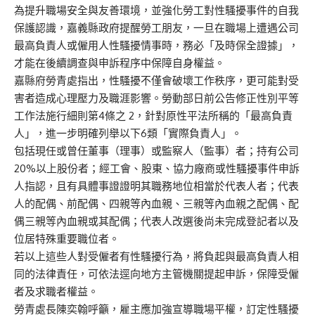
為提升職場安全與友善環境，並強化勞工對性騷擾事件的自我
保護認識，嘉義縣政府提醒勞工朋友，一旦在職場上遭遇公司
最高負責人或僱用人性騷擾情事時，務必「及時保全證據」，
才能在後續調查與申訴程序中保障自身權益。
嘉縣府勞青處指出，性騷擾不僅會破壞工作秩序，更可能對受
害者造成心理壓力及職涯影響。勞動部日前公告修正性別平等
工作法施行細則第4條之 2，針對原性平法所稱的「最高負責
人」，進一步明確列舉以下6類「實際負責人」。
包括現任或曾任董事（理事）或監察人（監事）者；持有公司
20%以上股份者；經工會、股東、協力廠商或性騷擾事件申訴
人指認，且有具體事證證明其職務地位相當於代表人者；代表
人的配偶、前配偶、四親等內血親、三親等內血親之配偶、配
偶三親等內血親或其配偶；代表人改選後尚未完成登記者以及
位居特殊重要職位者。
若以上這些人對受僱者有性騷擾行為，將負起與最高負責人相
同的法律責任，可依法逕向地方主管機關提起申訴，保障受僱
者及求職者權益。
勞青處長陳奕翰呼籲，雇主應加強宣導職場平權，訂定性騷擾