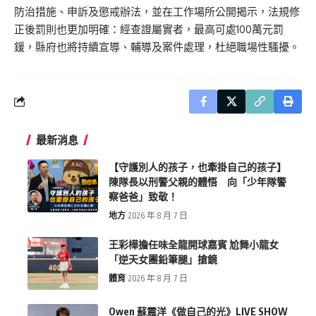
防治措施、申訴及懲戒辦法，並在工作場所公開揭示，法規修
正後罰則也更加明確：經查證屬實者，最高可處100萬元罰
鍰，縣府也將持續宣導、輔導及案件處理，杜絕職場性騷擾。
最新消息
【守護別人的孩子，也牽掛自己的孩子】
陳隊長以刑警父親的體悟 向「少年隊警
察爸爸」致敬！
地方
2026 年 8 月 7 日
王彩樺擔任味全龍開球嘉賓 尬舞小龍女
「逆天女團鉛筆腿」搶鏡
體育
2026 年 8 月 7 日
Owen 蘇震洋《做自己的光》LIVE SHOW