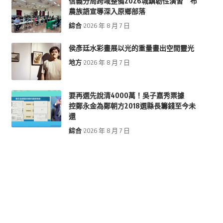
信義分局跨域整備2026城鎮韌性演習 布
農族語宣導深入原鄉部落
綜合
2026 年 8 月 7 日
侯彥廷水彩畫展以光的重量畫出空間靈光
地方
2026 年 8 月 7 日
要再選先說清4000萬！吳子嘉秀票據
控鄭永金為鄭朝方2018選縣長籌錢至今未
還
綜合
2026 年 8 月 7 日