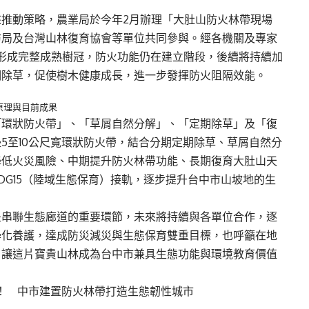
推動策略，農業局於今年2月辦理「大肚山防火林帶現場
防局及台灣山林復育協會等單位共同參與。經各機關及專家
形成完整成熟樹冠，防火功能仍在建立階段，後續將持續加
期除草，促使樹木健康成長，進一步發揮防火阻隔效能。
原理與目前成果
「環狀防火帶」、「草屑自然分解」、「定期除草」及「復
5至10公尺寬環狀防火帶，結合分期定期除草、草屑自然分
降低火災風險、中期提升防火林帶功能、長期復育大肚山天
DG15（陸域生態保育）接軌，逐步提升台中市山坡地的生
是串聯生態廊道的重要環節，未來將持續與各單位合作，逐
學化養護，達成防災減災與生態保育雙重目標，也呼籲在地
，讓這片寶貴山林成為台中市兼具生態功能與環境教育價值
！ 中市建置防火林帶打造生態韌性城市