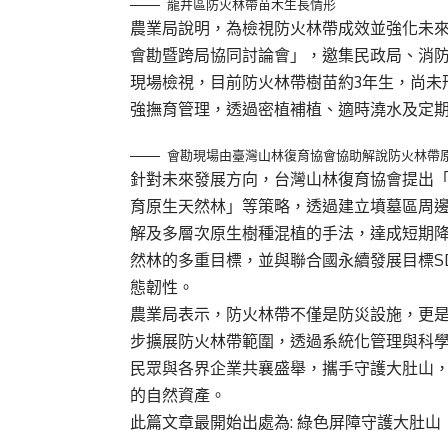
龍井區防火林帶苗木生長情形
農業局說明，為檢視防火林帶成效並強化未來
會勘暨跨局協同討論會」，邀集民政局、消
現場檢視，目前防火林帶樹苗約3年生，尚未
強撫育管理，透過密植補植、適時澆水及定
會勘現場由臺灣山林復育協會協助解說防火林帶
針對未來發展方向，台灣山林復育協會提出
育原生天然林」等策略，透過建立墳墓區周邊
解及多層次原生樹種混植的手法，達成短期
然林的多重目標，並與聯合國永續發展目標S
態韌性。
農業局表示，防火林帶不僅是防災設施，更
步擴展防火林帶範圍，透過系統化管理與科
民眾與各界企業共襄盛舉，攜手守護大肚山
的自然資產。
此篇文章最開始出處為:
綠色屏障守護大肚山