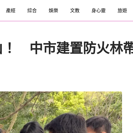
產經
綜合
娛樂
文教
身心靈
旅遊
山！ 中市建置防火林