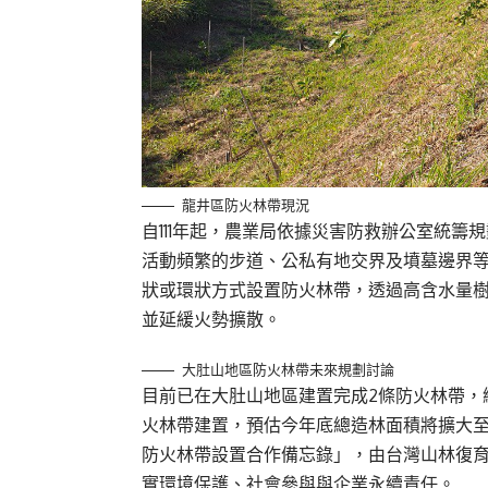
龍井區防火林帶現況
自111年起，農業局依據災害防救辦公室統
活動頻繁的步道、公私有地交界及墳墓邊界
狀或環狀方式設置防火林帶，透過高含水量
並延緩火勢擴散。
大肚山地區防火林帶未來規劃討論
目前已在大肚山地區建置完成2條防火林帶，總
火林帶建置，預估今年底總造林面積將擴大至
防火林帶設置合作備忘錄」，由台灣山林復育協
實環境保護、社會參與與企業永續責任。