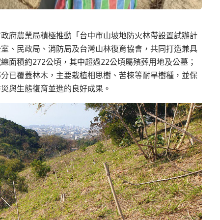
市政府農業局積極推動「台中市山坡地防火林帶設置試辦計
公室、民政局、消防局及台灣山林復育協會，共同打造兼具
總面積約272公頃，其中超過22公頃屬殯葬用地及公墓；
部分已覆蓋林木，主要栽植相思樹、苦楝等耐旱樹種，並保
防災與生態復育並進的良好成果。