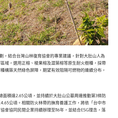
籌規劃，結合台灣山林復育協會的專業建議，針對大肚山人為
等區域，選用正榕、稜果榕及澀葉榕等原生耐火樹種，採帶
樹種構築天然綠色屏障，期望有效阻隔可燃物的連續分布，
面積達2.65公頃，並持續於大肚山公墓周邊推動第3條防
4.65公頃。相關防火林帶的撫育養護工作，將依「台中市
會協同民間企業持續辦理至116年，並結合ESG理念，落