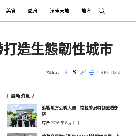
美食
體育
法律天地
地方
帶打造生態韌性城市
9 Min Read
Share
最新消息
迎戰地方公職大選 南投警局特訓重機部
隊
綜合
2026 年 8 月 7 日