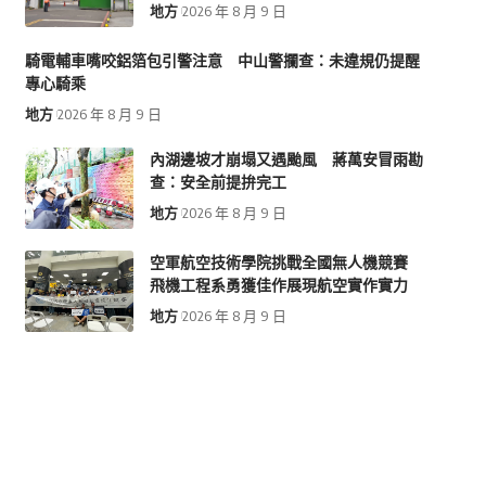
地方
2026 年 8 月 9 日
騎電輔車嘴咬鋁箔包引警注意 中山警攔查：未違規仍提醒
專心騎乘
地方
2026 年 8 月 9 日
內湖邊坡才崩塌又遇颱風 蔣萬安冒雨勘
查：安全前提拚完工
地方
2026 年 8 月 9 日
空軍航空技術學院挑戰全國無人機競賽
飛機工程系勇獲佳作展現航空實作實力
地方
2026 年 8 月 9 日