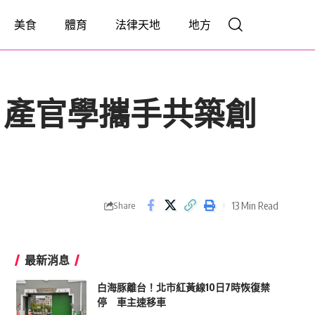
美食
體育
法律天地
地方
 產官學攜手共築創
13 Min Read
Share
最新消息
白海豚離台！北市紅黃線10日7時恢復禁
停 車主速移車