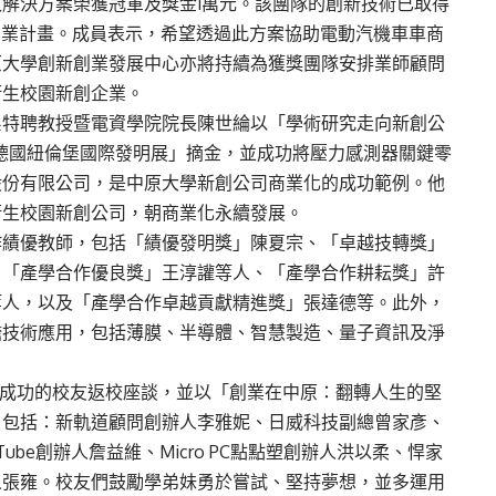
解決方案榮獲冠軍及獎金1萬元。該團隊的創新技術已取得
創新創業計畫。成員表示，希望透過此方案協助電動汽機車車商
原大學創新創業發展中心亦將持續為獲獎團隊安排業師顧問
衍生校園新創企業。
系特聘教授暨電資學院院長陳世綸以「學術研究走向新創公
「德國紐倫堡國際發明展」摘金，並成功將壓力感測器關鍵零
股份有限公司，是中原大學新創公司商業化的成功範例。他
衍生校園新創公司，朝商業化永續發展。
作績優教師，包括「績優發明獎」陳夏宗、「卓越技轉獎」
、「產學合作優良獎」王淳讙等人、「產學合作耕耘獎」許
等人，以及「產學合作卓越貢獻精進獎」張達德等。此外，
瞻技術應用，包括薄膜、半導體、智慧製造、量子資訊及淨
業成功的校友返校座談，並以「創業在中原：翻轉人生的堅
，包括：新軌道顧問創辦人李雅妮、日威科技副總曾家彥、
ube創辦人詹益維、Micro PC點點塑創辦人洪以柔、悍家
人張雍。校友們鼓勵學弟妹勇於嘗試、堅持夢想，並多運用