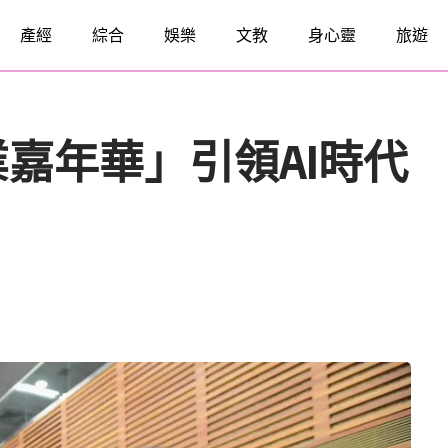
產經
綜合
娛樂
文教
身心靈
旅遊
嘉年華」引領AI時代