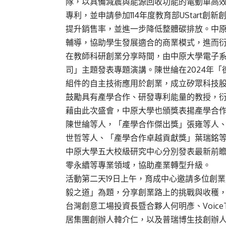
隊，以具備減震與能源回收功能的電動車高效
專利，並申請參加114年度教育部UStart
提升銷售率，並進一步降低整體碳排放。中
輔導，協助學生發展適合的商業模式，進而
在教師科研創業分享時間，由中原大學電子
司」主題發表專題演講。陳世綸在2024年
組件的自主技術應用於創業，成立矽眾科技
鼓勵具有產學合作、研發專利能量的教授，
藉由此次盛會，中原大學也頒獎表揚產學合
陳世綸等人，「產學合作傑出獎」張雍等人
世哲等人、「產學合作卓越貢獻獎」葉瑞銘
中原大學五大校級研究中心分別發表最新前
零永續等專業領域，協助產業轉型升級。
活動第二天19日上午，育成中心邀請多位創
毅之道」為題，分享創業路上的挑戰與收穫
台灣創意工場投資長暨合夥人何明彥、VoiceT
居集團創辦人韓介仁，以及普瑞博生技創辦