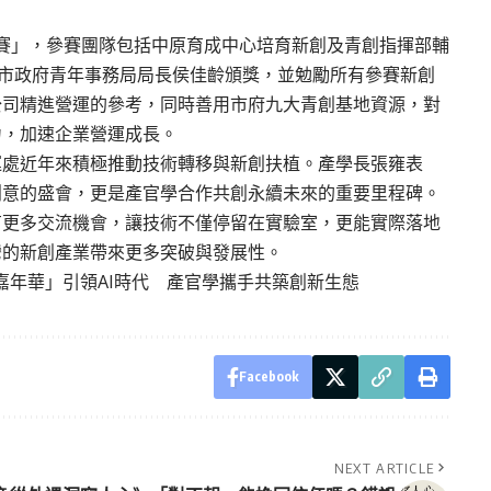
tle競賽」，參賽團隊包括中原育成中心培育新創及青創指揮部輔
園市政府青年事務局局長侯佳齡頒獎，並勉勵所有參賽新創
公司精進營運的參考，同時善用市府九大青創基地資源，對
力，加速企業營運成長。
運處近年來積極推動技術轉移與新創扶植。產學長張雍表
創意的盛會，更是產官學合作共創永續未來的重要里程碑。
有更多交流機會，讓技術不僅停留在實驗室，更能實際落地
灣的新創產業帶來更多突破與發展性。
嘉年華」引領AI時代 產官學攜手共築創新生態
Facebook
NEXT ARTICLE