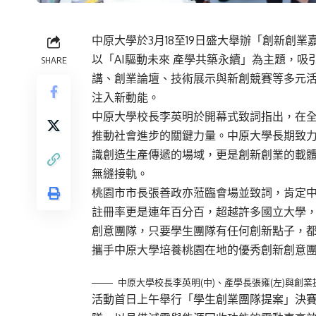
中原大學於3月18至19日盛大舉辦「創新創
以「AI驅動未來 產學共築永續」為主題，吸
SHARE
講、創業論壇、技術展示與新創競賽等多元
注入新動能。
中原大學校長李英明於開幕式致詞指出，在
推動社會進步的關鍵力量。中原大學長期致
識創造生產傳遞的場域，更是創新創業的載
無縫接軌。
桃園市市長張善政亦蒞臨會場並致詞，肯定
註冊率更是連年百分百，超越許多國立大學
創意團隊，只要學生團隊有任何創新點子，
攜手中原大學培養桃園在地的優秀創新創意
中原大學校長李英明(中)、產學長張雍(左)與創
活動首日上午舉行「學生創業團隊提案」決