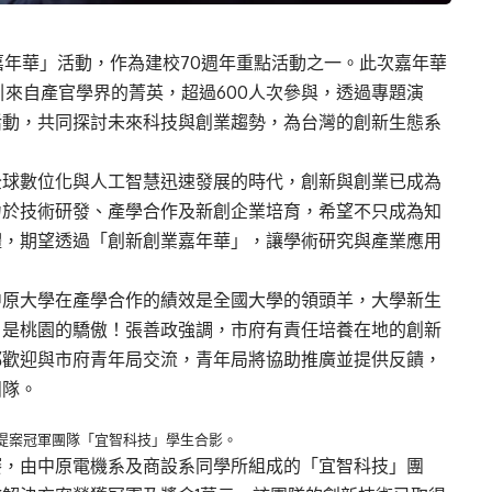
業嘉年華」活動，作為建校70週年重點活動之一。此次嘉年華
引來自產官學界的菁英，超過600人次參與，透過專題演
活動，共同探討未來科技與創業趨勢，為台灣的創新生態系
全球數位化與人工智慧迅速發展的時代，創新與創業已成為
力於技術研發、產學合作及新創企業培育，希望不只成為知
體，期望透過「創新創業嘉年華」，讓學術研究與產業應用
中原大學在產學合作的績效是全國大學的領頭羊，大學新生
，是桃園的驕傲！張善政強調，市府有責任培養在地的創新
都歡迎與市府青年局交流，青年局將協助推廣並提供反饋，
團隊。
業提案冠軍團隊「宜智科技」學生合影。
賽，由中原電機系及商設系同學所組成的「宜智科技」團