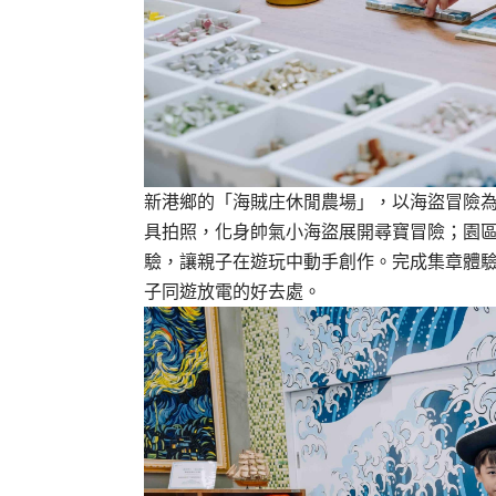
新港鄉的「海賊庄休閒農場」，以海盜冒險
具拍照，化身帥氣小海盜展開尋寶冒險；園區
驗，讓親子在遊玩中動手創作。完成集章體
子同遊放電的好去處。