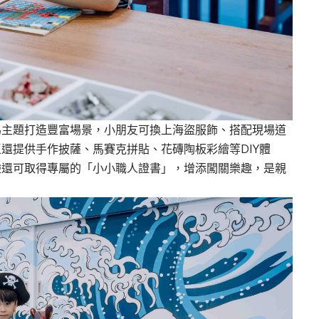
為主題打造豐富場景，小朋友可換上海盜服飾、搭配現場道
還提供手作披薩、馬賽克拼貼、花磚陶板彩繪等DIY體
驗還可取得專屬的「小小職人證書」，增添闖關樂趣，是親