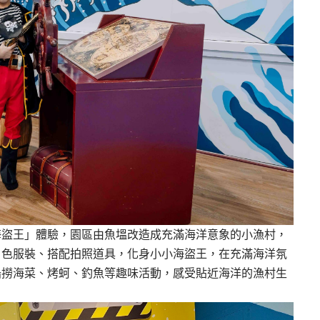
海盜王」體驗，園區由魚塭改造成充滿海洋意象的小漁村，
角色服裝、搭配拍照道具，化身小小海盜王，在充滿海洋氛
船撈海菜、烤蚵、釣魚等趣味活動，感受貼近海洋的漁村生