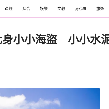
產經
綜合
娛樂
文教
身心靈
旅遊
化身小小海盜 小小水