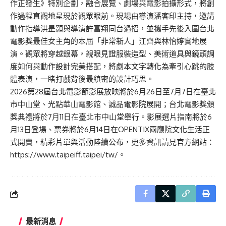
作正發生》特別企劃，融合展覽、劇場與電影拍攝形式，將創
作過程直觀地呈現於觀眾眼前。現場由導演潘客印主持，邀請
動作指導洪昰顥與導演許富翔同台過招，並攜手先後入圍台北
電影獎最佳女主角的本屆「非常新人」江齊與林怡婷實地展
演。觀眾將穿越銀幕，親眼見證服裝造型、美術道具與鏡頭調
度如何與動作設計完美搭配，將劇本文字轉化為牽引心跳的肢
體表演，一睹打戲背後最縝密的設計巧思。
2026第28屆台北電影節影展放映將於6月26日至7月7日在臺北
市中山堂、光點華山電影館、誠品電影院展開；台北電影獎頒
獎典禮將於7月11日在臺北市中山堂舉行。影展選片指南將於6
月13日登場、票券將於6月14日在OPENTIX兩廳院文化生活正
式開賣，精彩片單與活動陸續公布，更多資訊請見官方網站：
https://www.taipeiff.taipei/tw/
。
最新消息