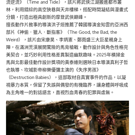
流逆流》（Time and Tide），該片將武俠江湖搬進都市叢
林，利用錯綜的高空狹巷與天井樓梯，搭配時間凝結與漫畫式
分鏡，打造出極具創新的摩登武俠巔峰。
擅長動作片敘事的導演洪子烜推薦了韓國導演金知雲的亞洲西
部片《神偷．獵人．斷指客》（The Good, the Bad, the
Weird），該片由宋康昊、李炳憲、鄭雨盛三大巨星親身上
陣，在滿洲荒漠展開驚險的馬背槍戰，動作設計與角色性格完
美契合，並巧妙利用性格差異製造幽默趣味。2025年橫掃金
馬與北影最佳動作設計獎項的黃泰維則選映日本導演真利子哲
也執導、坎城影帝柳樂優彌主演的《失序男孩》
（Destruction Babies），這部取材自真實事件的作品，以凝
視暴力本質，保留了失誤與偶發的有機臨界，讓身體與呼吸成
為主角唯一的對話語言，直視烈血青春的犯罪與虛無。