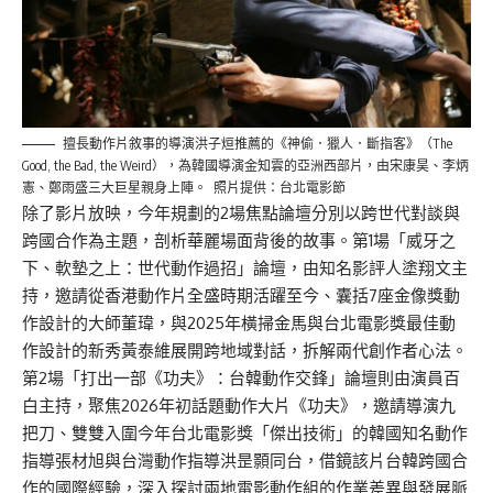
擅長動作片敘事的導演洪子烜推薦的《神偷．獵人．斷指客》（The
Good, the Bad, the Weird），為韓國導演金知雲的亞洲西部片，由宋康昊、李炳
憲、鄭雨盛三大巨星親身上陣。 照片提供：台北電影節
除了影片放映，今年規劃的2場焦點論壇分別以跨世代對談與
跨國合作為主題，剖析華麗場面背後的故事。第1場「威牙之
下、軟墊之上：世代動作過招」論壇，由知名影評人塗翔文主
持，邀請從香港動作片全盛時期活躍至今、囊括7座金像獎動
作設計的大師董瑋，與2025年橫掃金馬與台北電影獎最佳動
作設計的新秀黃泰維展開跨地域對話，拆解兩代創作者心法。
第2場「打出一部《功夫》：台韓動作交鋒」論壇則由演員百
白主持，聚焦2026年初話題動作大片《功夫》，邀請導演九
把刀、雙雙入圍今年台北電影獎「傑出技術」的韓國知名動作
指導張材旭與台灣動作指導洪昰顥同台，借鏡該片台韓跨國合
作的國際經驗，深入探討兩地電影動作組的作業差異與發展脈