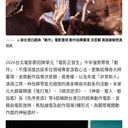
4 部台港日經典「動作」電影重現 動作指導董瑋 洪昰顥 黃泰維解密真
功夫
2026台北電影節招牌單元「電影正發生」今年強勢聚焦「動
作」，不僅深度訪談多位領域專家汲取心法，更集結傳奇大師
董瑋、金獎動作指導洪昰顥、黃泰維，以及年度「非常新人」
演員江齊、林怡婷等星光熠熠的黃金陣容共創系列活動。本單
元大銀幕精選《鬼打鬼》、《順流逆流》、《神偷．獵人．斷
指客》及《失序男孩》等4部橫跨台港日的經典動作電影，並
藉由電影放映、焦點論壇及創作現場3種形式，為觀眾揭開動
作戲的神秘面紗。