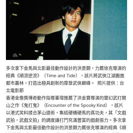
多次拿下金馬與北影最佳動作設計的洪昰顥，力薦徐克導演的
經典《順流逆流》（Time and Tide），該片將武俠江湖搬進
都市叢林，打造出極具創新的摩登武俠巔峰。 照片提供：台
北電影節
香港金像獎傳奇動作指導董瑋推薦了洪金寶導演的靈幻武打開
山之作《鬼打鬼》（Encounter of the Spooky Kind），該片
以港式笑料揉合茅山道術，集結硬橋硬馬的真功夫，其「文戲
武拍，武戲文拍」的調度讓打鬥充滿豐富的戲劇張力。多次拿
下金馬與北影最佳動作設計的洪昰顥力薦徐克導演的經典《順