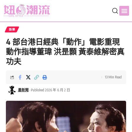
娛樂
4 部台港日經典「動作」電影重現
動作指導董瑋 洪昰顥 黃泰維解密真
功夫
13 Min Read
墨新聞
Published 2026 年 6 月 2 日