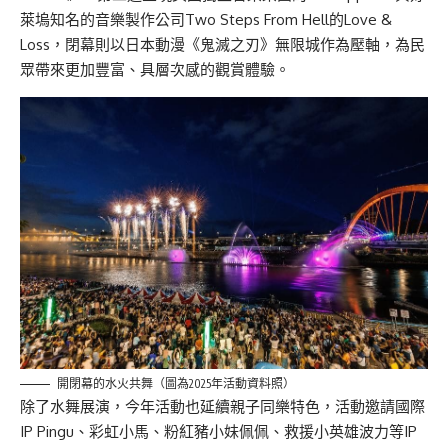
萊塢知名的音樂製作公司Two Steps From Hell的Love &
Loss，閉幕則以日本動漫《鬼滅之刃》無限城作為壓軸，為民
眾帶來更加豐富、具層次感的觀賞體驗。
開閉幕的水火共舞（圖為2025年活動資料照）
除了水舞展演，今年活動也延續親子同樂特色，活動邀請國際
IP Pingu、彩虹小馬、粉紅豬小妹佩佩、救援小英雄波力等IP