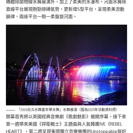
橋體除拋物線水舞展演外，加上了柔美的水瀑布，河面水舞除
直線平台展現剛勁磅礡氣勢，更新增S型平台，呈現柔美流動
韻律，兩座平台一剛一柔盤旋河面。
「2026台北水舞嘉年華水舞」水舞展演（圖為2025年活動資料照）
開幕首秀將以英國經典音樂劇《歌劇魅影》揭開序幕，接下來
第一週帶來美國《捍衛戰士》主題曲與人氣韓團IVE《REBEL
HEART》，第二週呈現美國獨立音樂樂團的Unstoppable與好