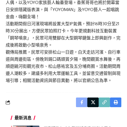
人偶，以及YOYO家族藝人輪番登場。香蕉哥哥也將於開幕當
日安排隱藏版表演，與「YOYOMAN」及YOYO藝人一起唱跳
金曲，嗨翻全場！
活動期間假日河濱現場將設置大型IP氣偶，預計16時30分至21
時30分展出，方便民眾拍照打卡。今年更規劃科技互動裝置
「鋼琴噴泉」，民眾可用雙腳在大型鋼琴鍵盤上即興創作，完
成後將啟動小型噴泉秀。
觀傳局推薦，民眾可安排松山一日遊，白天走訪河濱、自行車
道與周邊街區，傍晚到錫口碼頭賞夕陽，晚間觀賞水舞後，再
順遊饒河街觀光夜市、松山慈祐宮及五分埔商圈。活動期間周
邊人潮較多，建議多利用大眾運輸工具，並留意交通管制與現
場引導；相關活動資訊與節目異動，將以官網公告為準。
最新消息