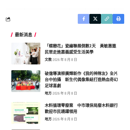
最新消息
「蝶戀花」瓷繪聯展倒數2天 黃敏惠邀
民眾走進嘉義感受生活美學
文教
2026 年 8 月 8 日
破億導演柳廣輝新作《我的神隊友》全片
台中拍攝 新生代偶像集結打造熱血奇幻
足球喜劇
地方
2026 年 8 月 8 日
木料循環零廢棄 中市環保局廢木料銀行
歡迎市民踴躍領用
地方
2026 年 8 月 8 日